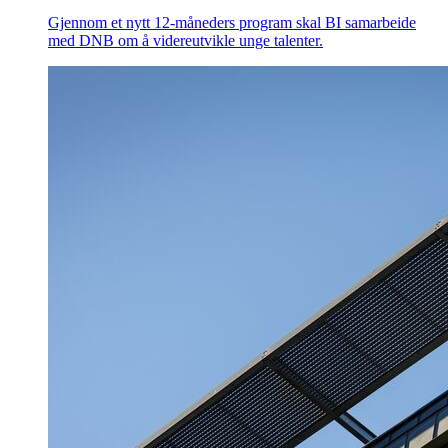
Gjennom et nytt 12-måneders program skal BI samarbeide
med DNB om å videreutvikle unge talenter.