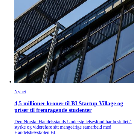
Nyhet
4,5 millioner kroner til BI Startup Village og
priser til fremragende studenter
Den Norske Handelsstands Understøttelsesfond har besluttet å
styrke og videreføre sitt mangeårige samarbeid med
Handelshøyskolen BI.