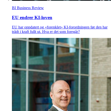
BI Business Review
EU endrer KI-loven
EU har oppdatert og «forenklet» KI-forordningen før den har
trådt i kraft fullt ut. Hva er det som foregår?