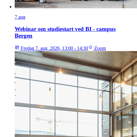
7
aug
Webinar om studiestart ved BI - campus
Bergen
Fredag 7. aug. 2026, 13:00 - 14:30
Zoom