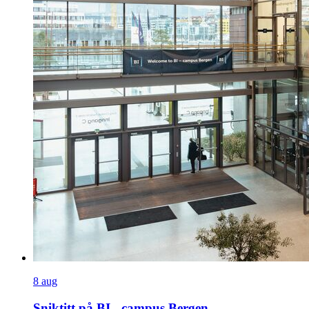
8
aug
Sniktitt på BI - campus Bergen