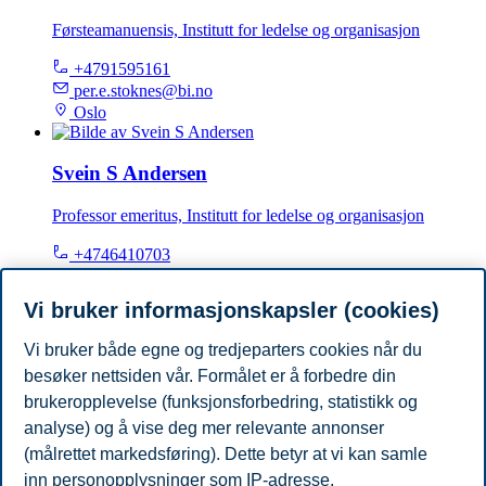
Førsteamanuensis, Institutt for ledelse og organisasjon
+4791595161
per.e.stoknes@bi.no
Oslo
Svein S Andersen
Professor emeritus, Institutt for ledelse og organisasjon
+4746410703
svein.s.andersen@bi.no
Oslo
Vi bruker informasjonskapsler (cookies)
Vi bruker både egne og tredjeparters cookies når du
Øystein Noreng
besøker nettsiden vår. Formålet er å forbedre din
Professor emeritus, Institutt for ledelse og organisasjon
brukeropplevelse (funksjonsforbedring, statistikk og
analyse) og å vise deg mer relevante annonser
+4790013398
(målrettet markedsføring). Dette betyr at vi kan samle
oystein.noreng@bi.no
inn personopplysninger som IP-adresse,
Oslo