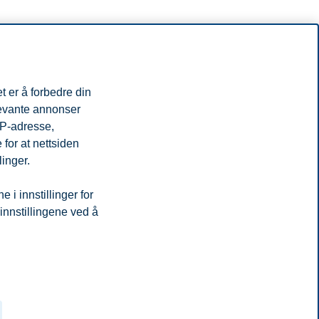
t er å forbedre din
levante annonser
IP-adresse,
for at nettsiden
linger.
i innstillinger for
 innstillingene ved å