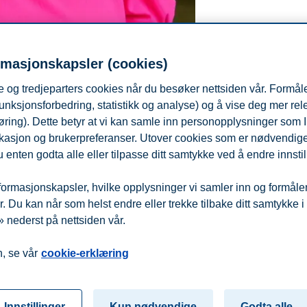
rmasjonskapsler (cookies)
 og tredjeparters cookies når du besøker nettsiden vår. Formåle
unksjonsforbedring, statistikk og analyse) og å vise deg mer re
øring). Dette betyr at vi kan samle inn personopplysninger som 
 lokasjon og brukerpreferanser. Utover cookies som er nødvendige 
 enten godta alle eller tilpasse ditt samtykke ved å endre innstil
nisasjon
ormasjonskapsler, hvilke opplysninger vi samler inn og formålene 
 Du kan når som helst endre eller trekke tilbake ditt samtykke i
 nederst på nettsiden vår.
fra
Beredskap
Kontakt oss
, se vår
cookie-erklæring
Innstillinger
Kun nødvendige
Godta alle