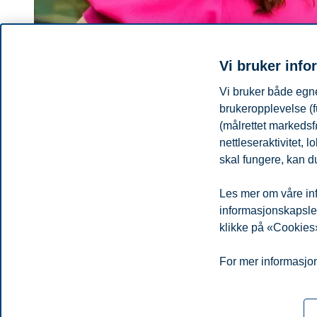
Vi bruker info
Vi bruker både egne
brukeropplevelse (f
(målrettet markedsf
nettleseraktivitet,
Barbara Salopek
skal fungere, kan du
Høyskolelektor II, Campus Bergen, Institutt for ledelse og orga
Les mer om våre inf
barbara.salopek@bi.no
informasjonskapsler.
Bergen
klikke på «Cookies»
Personvern
Tilgjengelighetserklæring
Disclaimer
Si 
Cookies
For mer informasjon
Campus:
Oslo
Bergen
Trondheim
Stavanger