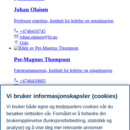
Johan Olaisen
Professor emeritus, Institutt for ledelse og organisasjon
+4746410745
johan.olaisen@bi.no
Oslo
Per-Magnus Thompson
Førsteamanuensis, Institutt for ledelse og organisasjon
+4746410605
per-magnus.thompson@bi.no
Oslo
Vi bruker informasjonskapsler (cookies)
Vi bruker både egne og tredjeparters cookies når du
Øyvind Lund Martinsen
besøker nettsiden vår. Formålet er å forbedre din
Professor, Institutt for ledelse og organisasjon
brukeropplevelse (funksjonsforbedring, statistikk og
analyse) og å vise deg mer relevante annonser