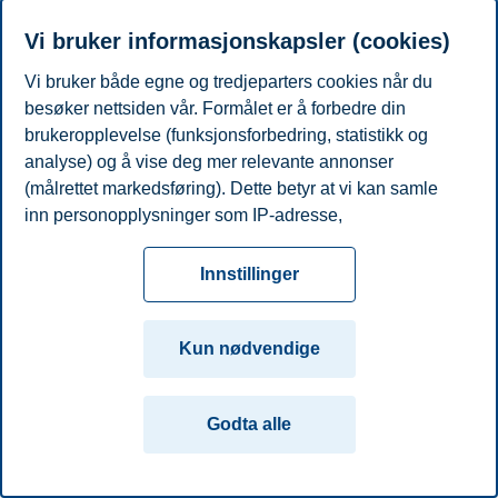
Professor, Institutt for ledelse og organisasjon
Vi bruker informasjonskapsler (cookies)
+4795845711
Vi bruker både egne og tredjeparters cookies når du
linda.lai@bi.no
besøker nettsiden vår. Formålet er å forbedre din
Oslo
brukeropplevelse (funksjonsforbedring, statistikk og
analyse) og å vise deg mer relevante annonser
Personvern
Tilgjengelighetserklæring
Disclaimer
Si
Cookies
(målrettet markedsføring). Dette betyr at vi kan samle
fra
Beredskap
Kontakt oss
inn personopplysninger som IP-adresse,
Campus:
nettleseraktivitet, lokasjon og brukerpreferanser. Utover
cookies som er nødvendige for at nettsiden skal
Oslo
Bergen
Trondheim
Stavanger
Innstillinger
fungere, kan du enten godta alle eller tilpasse ditt
samtykke ved å endre innstillinger.
© 2026 Handelshøyskolen BI
Kun nødvendige
Les mer om våre informasjonskapsler, hvilke
opplysninger vi samler inn og formålene i innstillinger
Godta alle
for informasjonskapsler. Du kan når som helst endre
eller trekke tilbake ditt samtykke i innstillingene ved å
klikke på «Cookies» nederst på nettsiden vår.