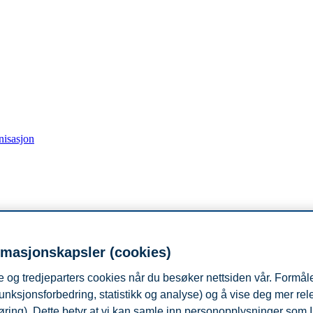
nisasjon
organisasjon
rmasjonskapsler (cookies)
 og tredjeparters cookies når du besøker nettsiden vår. Formåle
unksjonsforbedring, statistikk og analyse) og å vise deg mer re
øring). Dette betyr at vi kan samle inn personopplysninger som 