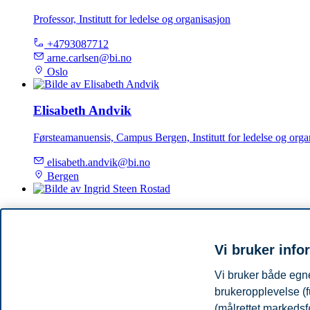
Professor, Institutt for ledelse og organisasjon
+4793087712
arne.carlsen@bi.no
Oslo
Elisabeth Andvik
Førsteamanuensis, Campus Bergen, Institutt for ledelse og orga
elisabeth.andvik@bi.no
Bergen
Ingrid Steen Rostad
Førsteamanuensis, Campus Trondheim, Institutt for ledelse og 
Vi bruker info
ingrid.s.rostad@bi.no
Vi bruker både egne
Trondheim
brukeropplevelse (f
(målrettet markedsf