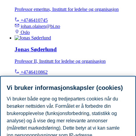
Professor emeritus, Institutt for ledelse og organisasjon
+4746410745
johan.olaisen@bi.no
Oslo
Jonas Søderlund
Professor II, Institutt for ledelse og organisasjon
+4746410862
jonas.soderlund@bi.no
Oslo
Vi bruker informasjonskapsler (cookies)
Vi bruker både egne og tredjeparters cookies når du
Ralf Müller
besøker nettsiden vår. Formålet er å forbedre din
Professor emeritus, Institutt for ledelse og organisasjon
brukeropplevelse (funksjonsforbedring, statistikk og
analyse) og å vise deg mer relevante annonser
+46706891040
(målrettet markedsføring). Dette betyr at vi kan samle
ralf.muller@bi.no
inn personopplysninger som IP-adresse,