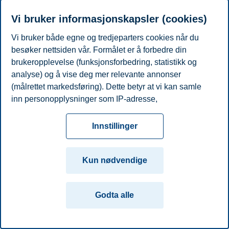
Førsteamanuensis, Institutt for ledelse og organisasjon
Vi bruker informasjonskapsler (cookies)
+4746410212
Vi bruker både egne og tredjeparters cookies når du
hallvard.follesdal@bi.no
besøker nettsiden vår. Formålet er å forbedre din
Oslo
brukeropplevelse (funksjonsforbedring, statistikk og
analyse) og å vise deg mer relevante annonser
Personvern
Tilgjengelighetserklæring
Disclaimer
Si
Cookies
(målrettet markedsføring). Dette betyr at vi kan samle
fra
Beredskap
Kontakt oss
inn personopplysninger som IP-adresse,
Campus:
nettleseraktivitet, lokasjon og brukerpreferanser. Utover
cookies som er nødvendige for at nettsiden skal
Oslo
Bergen
Trondheim
Stavanger
Innstillinger
fungere, kan du enten godta alle eller tilpasse ditt
samtykke ved å endre innstillinger.
© 2026 Handelshøyskolen BI
Kun nødvendige
Les mer om våre informasjonskapsler, hvilke
opplysninger vi samler inn og formålene i innstillinger
Godta alle
for informasjonskapsler. Du kan når som helst endre
eller trekke tilbake ditt samtykke i innstillingene ved å
klikke på «Cookies» nederst på nettsiden vår.