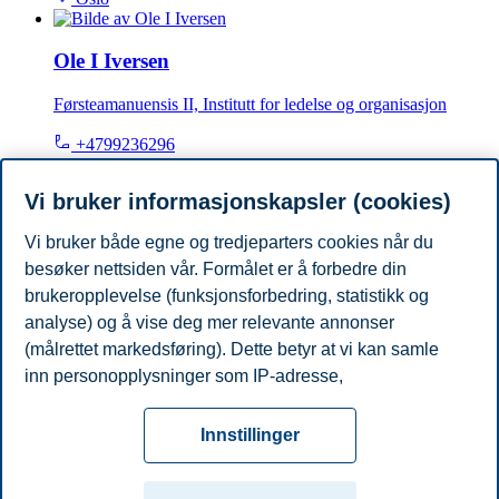
Ole I Iversen
Førsteamanuensis II, Institutt for ledelse og organisasjon
+4799236296
ole.i.iversen@bi.no
Oslo
Vi bruker informasjonskapsler (cookies)
Vi bruker både egne og tredjeparters cookies når du
Øyvind Lund Martinsen
besøker nettsiden vår. Formålet er å forbedre din
Professor, Institutt for ledelse og organisasjon
brukeropplevelse (funksjonsforbedring, statistikk og
analyse) og å vise deg mer relevante annonser
+4746410737
(målrettet markedsføring). Dette betyr at vi kan samle
oyvind.martinsen@bi.no
inn personopplysninger som IP-adresse,
Oslo
nettleseraktivitet, lokasjon og brukerpreferanser. Utover
Personvern
Tilgjengelighetserklæring
Disclaimer
Si
cookies som er nødvendige for at nettsiden skal
Cookies
Innstillinger
fungere, kan du enten godta alle eller tilpasse ditt
fra
Beredskap
Kontakt oss
samtykke ved å endre innstillinger.