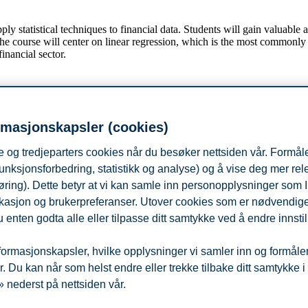
y statistical techniques to financial data. Students will gain valuable a
he course will center on linear regression, which is the most commonly us
inancial sector.
 econometrics.
rmasjonskapsler (cookies)
ancial data.
 og tredjeparters cookies når du besøker nettsiden vår. Formåle
nometric exercises throughout the course.
unksjonsforbedring, statistikk og analyse) og å vise deg mer re
financial econometrics.
øring). Dette betyr at vi kan samle inn personopplysninger som 
 lokasjon og brukerpreferanser. Utover cookies som er nødvendige 
 enten godta alle eller tilpasse ditt samtykke ved å endre innstil
ormasjonskapsler, hvilke opplysninger vi samler inn og formålene 
rsom du er aktiv student på BI, kan du finne de komplette kursbeskrive
 Du kan når som helst endre eller trekke tilbake ditt samtykke i
velsen.
 nederst på nettsiden vår.
fra
Beredskap
Kontakt oss