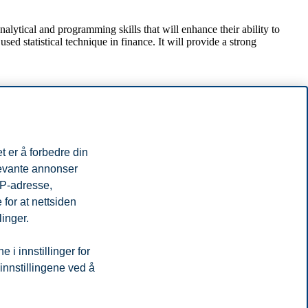
nalytical and programming skills that will enhance their ability to
ed statistical technique in finance. It will provide a strong
t er å forbedre din
levante annonser
IP-adresse,
for at nettsiden
linger.
i innstillinger for
lsene med informasjon om bl.a. læringsmål, læreprosess, pensum og
 innstillingene ved å