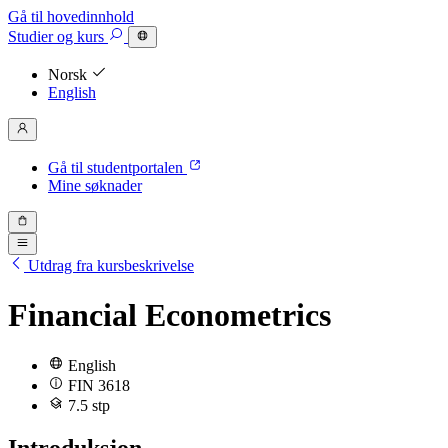
Gå til hovedinnhold
Studier
og kurs
Norsk
English
Gå til studentportalen
Mine søknader
Utdrag fra kursbeskrivelse
Financial Econometrics
English
FIN 3618
7.5 stp