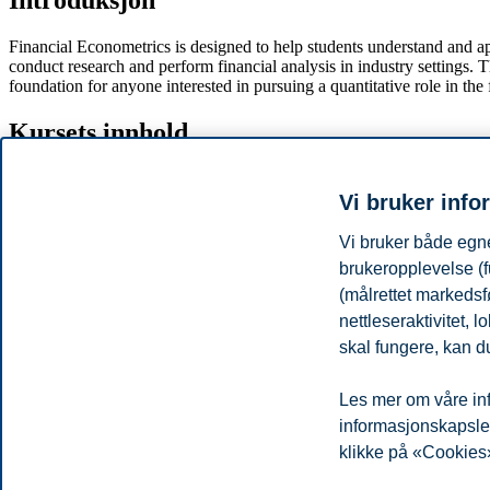
Introduksjon
Financial Econometrics is designed to help students understand and appl
conduct research and perform financial analysis in industry settings. T
foundation for anyone interested in pursuing a quantitative role in the f
Kursets innhold
1. Review of the mathematical and statistical foundations of financial
Vi bruker info
2. Overview of the collection, transformation, and interpretation of fin
Vi bruker både egne
3. The capital asset pricing model (CAPM), which will be used in eco
brukeropplevelse (f
4. Linear regression and its extensions, which form the foundation of 
(målrettet markedsf
nettleseraktivitet,
5. Diagnostic tests for problems in linear regression.
skal fungere, kan du
Forbehold
Les mer om våre inf
Dette er et utdrag fra den komplette kursbeskrivelsen for kurset. De
informasjonskapsler.
eksamen på portal.bi.no. Vi tar forbehold om endringer i denne beskri
klikke på «Cookies»
Personvern
Tilgjengelighetserklæring
Disclaimer
Si 
Cookies