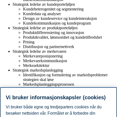
Strategisk ledelse av kundeporteføljen
Kundeheterogenitet og segmentering
Kundedata og analyser
Design av kundeservice og kundeinteraksjon
Kundekommunikasjon og kundeprogram
Strategisk ledelse av produktporteføljen
Produktdifferensiering og innovasjon
Produktkvalitet, lønnsomhet og kundetilfredshet
Prising
Distribusjon og partnernettverk
Strategisk ledelse av merkevaren
Merkevareposisjonering
Merkevarekommunikasjon
Merkearkitektur
Strategisk markedsplanlegging
Identifikasjon og formulering av markedsproblemer
strategien skal løse
Markedsplanleggingsprosessen
Strategiske styringstall
Formulering av en overbevisende strategisk
Vi bruker informasjonskapsler (cookies)
markedsplan
Vi bruker både egne og tredjeparters cookies når du
Forbehold
besøker nettsiden vår. Formålet er å forbedre din