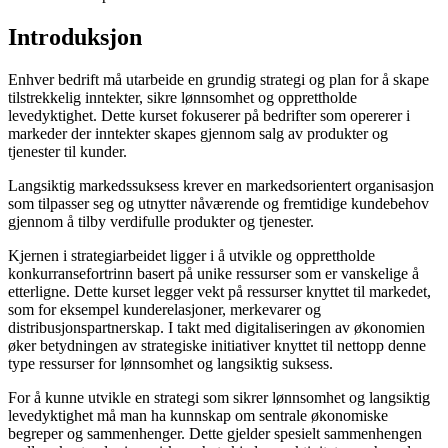
Introduksjon
Enhver bedrift må utarbeide en grundig strategi og plan for å skape
tilstrekkelig inntekter, sikre lønnsomhet og opprettholde
levedyktighet. Dette kurset fokuserer på bedrifter som opererer i
markeder der inntekter skapes gjennom salg av produkter og
tjenester til kunder.
Langsiktig markedssuksess krever en markedsorientert organisasjon
som tilpasser seg og utnytter nåværende og fremtidige kundebehov
gjennom å tilby verdifulle produkter og tjenester.
Kjernen i strategiarbeidet ligger i å utvikle og opprettholde
konkurransefortrinn basert på unike ressurser som er vanskelige å
etterligne. Dette kurset legger vekt på ressurser knyttet til markedet,
som for eksempel kunderelasjoner, merkevarer og
distribusjonspartnerskap. I takt med digitaliseringen av økonomien
øker betydningen av strategiske initiativer knyttet til nettopp denne
type ressurser for lønnsomhet og langsiktig suksess.
For å kunne utvikle en strategi som sikrer lønnsomhet og langsiktig
levedyktighet må man ha kunnskap om sentrale økonomiske
begreper og sammenhenger. Dette gjelder spesielt sammenhengen