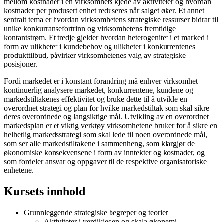
mellom kostnader i en virksomhets kjede av aktiviteter og hvordan
kostnader per produsert enhet reduseres når salget øker. Et annet
sentralt tema er hvordan virksomhetens strategiske ressurser bidrar til
unike konkurransefortrinn og virksomhetens fremtidige
kontantstrøm. Et tredje gjelder hvordan heterogenitet i et marked i
form av ulikheter i kundebehov og ulikheter i konkurrentenes
produkttilbud, påvirker virksomhetenes valg av strategiske
posisjoner.
Fordi markedet er i konstant forandring må enhver virksomhet
kontinuerlig analysere markedet, konkurrentene, kundene og
markedstiltakenes effektivitet og bruke dette til å utvikle en
overordnet strategi og plan for hvilke markedstiltak som skal sikre
deres overordnede og langsiktige mål. Utvikling av en overordnet
markedsplan er et viktig verktøy virksomhetene bruker for å sikre en
helhetlig markedsstrategi som skal lede til noen overordnede mål,
som ser alle markedstiltakene i sammenheng, som klargjør de
økonomiske konsekvensene i form av inntekter og kostnader, og
som fordeler ansvar og oppgaver til de respektive organisatoriske
enhetene.
Kursets innhold
Grunnleggende strategiske begreper og teorier
Aktiviteter i verdikjeden og skala økonomi