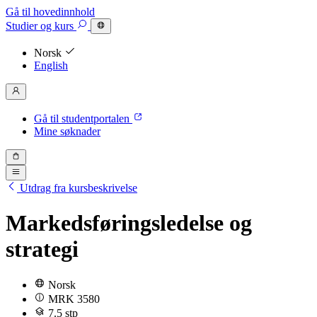
Gå til hovedinnhold
Studier
og kurs
Norsk
English
Gå til studentportalen
Mine søknader
Utdrag fra kursbeskrivelse
Markedsføringsledelse og
strategi
Norsk
MRK 3580
7.5 stp