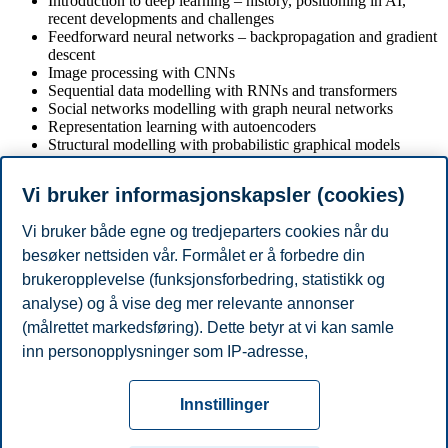
Introduction to deep learning – history, positioning in AI,
recent developments and challenges
Feedforward neural networks – backpropagation and gradient
descent
Image processing with CNNs
Sequential data modelling with RNNs and transformers
Social networks modelling with graph neural networks
Representation learning with autoencoders
Structural modelling with probabilistic graphical models
Generative modelling with VAEs and diffusion models
General principles of Explainable AI
Vi bruker informasjonskapsler (cookies)
A selection of explainable AI techniques
Vi bruker både egne og tredjeparters cookies når du
Forbehold
besøker nettsiden vår. Formålet er å forbedre din
brukeropplevelse (funksjonsforbedring, statistikk og
Dette er et utdrag fra den komplette kursbeskrivelsen for kurset.
Dersom du er aktiv student på BI, kan du finne de komplette
analyse) og å vise deg mer relevante annonser
kursbeskrivelsene med informasjon om bl.a. læringsmål,
(målrettet markedsføring). Dette betyr at vi kan samle
læreprosess, pensum og eksamen på portal.bi.no. Vi tar forbehold
inn personopplysninger som IP-adresse,
om endringer i denne beskrivelsen.
nettleseraktivitet, lokasjon og brukerpreferanser. Utover
Personvern
Tilgjengelighetserklæring
Disclaimer
Si
cookies som er nødvendige for at nettsiden skal
Cookies
Innstillinger
fungere, kan du enten godta alle eller tilpasse ditt
fra
Beredskap
Kontakt oss
samtykke ved å endre innstillinger.