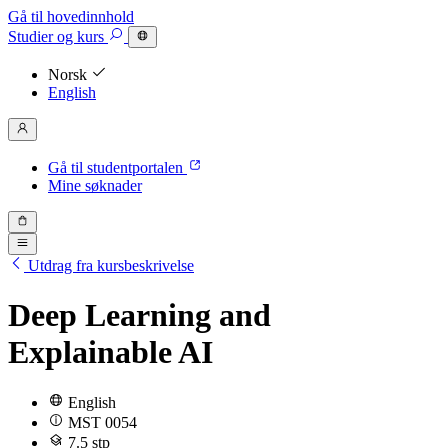
Gå til hovedinnhold
Studier
og kurs
Norsk
English
Gå til studentportalen
Mine søknader
Utdrag fra kursbeskrivelse
Deep Learning and
Explainable AI
English
MST 0054
7.5 stp