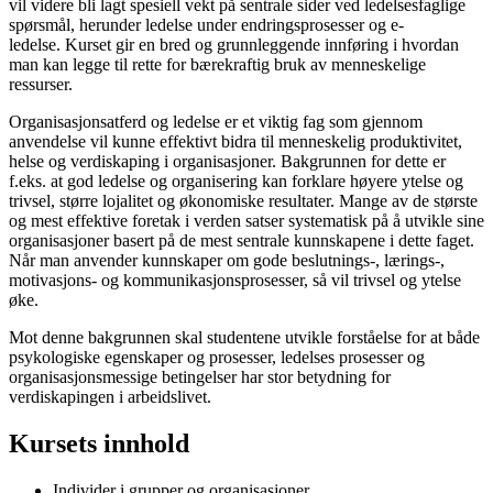
vil videre bli lagt spesiell vekt på sentrale sider ved ledelsesfaglige
spørsmål, herunder ledelse under endringsprosesser og e-
ledelse. Kurset gir en bred og grunnleggende innføring i hvordan
man kan legge til rette for bærekraftig bruk av menneskelige
ressurser.
Organisasjonsatferd og ledelse er et viktig fag som gjennom
anvendelse vil kunne effektivt bidra til menneskelig produktivitet,
helse og verdiskaping i organisasjoner. Bakgrunnen for dette er
f.eks. at god ledelse og organisering kan forklare høyere ytelse og
trivsel, større lojalitet og økonomiske resultater. Mange av de største
og mest effektive foretak i verden satser systematisk på å utvikle sine
organisasjoner basert på de mest sentrale kunnskapene i dette faget.
Når man anvender kunnskaper om gode beslutnings-, lærings-,
motivasjons- og kommunikasjonsprosesser, så vil trivsel og ytelse
øke.
Mot denne bakgrunnen skal studentene utvikle forståelse for at både
psykologiske egenskaper og prosesser, ledelses prosesser og
organisasjonsmessige betingelser har stor betydning for
verdiskapingen i arbeidslivet.
Kursets innhold
Individer i grupper og organisasjoner