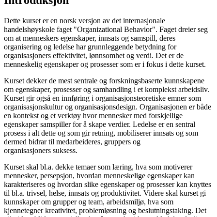
Introduksjon
Dette kurset er en norsk versjon av det internasjonale
handelshøyskole faget "Organizational Behavior". Faget dreier seg
om at menneskers egenskaper, innsats og samspill, deres
organisering og ledelse har grunnleggende betydning for
organisasjoners effektivitet, lønnsomhet og verdi. Det er de
menneskelig egenskaper og prosesser som er i fokus i dette kurset.
Kurset dekker de mest sentrale og forskningsbaserte kunnskapene
om egenskaper, prosesser og samhandling i et komplekst arbeidsliv.
Kurset gir også en innføring i organisasjonsteoretiske emner som
organisasjonskultur og organisasjonsdesign. Organisasjonen er både
en kontekst og et verktøy hvor mennesker med forskjellige
egenskaper samspiller for å skape verdier. Ledelse er en sentral
prosess i alt dette og som gir retning, mobiliserer innsats og som
dermed bidrar til medarbeideres, gruppers og
organisasjoners suksess.
Kurset skal bl.a. dekke temaer som læring, hva som motiverer
mennesker, persepsjon, hvordan menneskelige egenskaper kan
karakteriseres og hvordan slike egenskaper og prosesser kan knyttes
til bl.a. trivsel, helse, innsats og produktivitet. Videre skal kurset gi
kunnskaper om grupper og team, arbeidsmiljø, hva som
kjennetegner kreativitet, problemløsning og beslutningstaking. Det