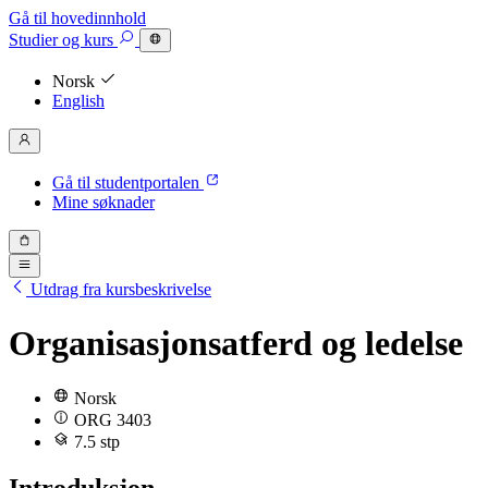
Gå til hovedinnhold
Studier
og kurs
Norsk
English
Gå til studentportalen
Mine søknader
Utdrag fra kursbeskrivelse
Organisasjonsatferd og ledelse
Norsk
ORG 3403
7.5 stp