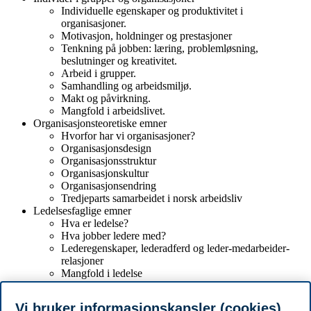
Individuelle egenskaper og produktivitet i
organisasjoner.
Motivasjon, holdninger og prestasjoner
Tenkning på jobben: læring, problemløsning,
beslutninger og kreativitet.
Arbeid i grupper.
Samhandling og arbeidsmiljø.
Makt og påvirkning.
Mangfold i arbeidslivet.
Organisasjonsteoretiske emner
Hvorfor har vi organisasjoner?
Organisasjonsdesign
Organisasjonsstruktur
Organisasjonskultur
Organisasjonsendring
Tredjeparts samarbeidet i norsk arbeidsliv
Ledelsesfaglige emner
Hva er ledelse?
Hva jobber ledere med?
Lederegenskaper, lederadferd og leder-medarbeider-
relasjoner
Mangfold i ledelse
Ledelse og teknologi
Destruktiv ledelse
Vi bruker informasjonskapsler (cookies)
Ledelse og samfunnsansvar