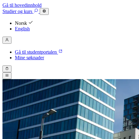
Gå til hovedinnhold
Studier
og kurs
Norsk
English
Gå til studentportalen
Mine søknader