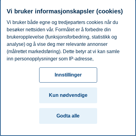
Vi bruker informasjonskapsler (cookies)
Vi bruker både egne og tredjeparters cookies når du
besøker nettsiden vår. Formålet er å forbedre din
brukeropplevelse (funksjonsforbedring, statistikk og
analyse) og å vise deg mer relevante annonser
(målrettet markedsføring). Dette betyr at vi kan samle
inn personopplysninger som IP-adresse,
nettleseraktivitet, lokasjon og brukerpreferanser. Utover
cookies som er nødvendige for at nettsiden skal
Innstillinger
fungere, kan du enten godta alle eller tilpasse ditt
samtykke ved å endre innstillinger.
Kun nødvendige
Les mer om våre informasjonskapsler, hvilke
opplysninger vi samler inn og formålene i innstillinger
Godta alle
for informasjonskapsler. Du kan når som helst endre
eller trekke tilbake ditt samtykke i innstillingene ved å
klikke på «Cookies» nederst på nettsiden vår.