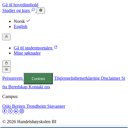
Gå til hovedinnhold
Studier
og kurs
Norsk
English
Gå til studentportalen
Mine søknader
Personvern
Tilgjengelighetserklæring
Disclaimer
Si
Cookies
fra
Beredskap
Kontakt oss
Campus:
Oslo
Bergen
Trondheim
Stavanger
© 2026 Handelshøyskolen BI