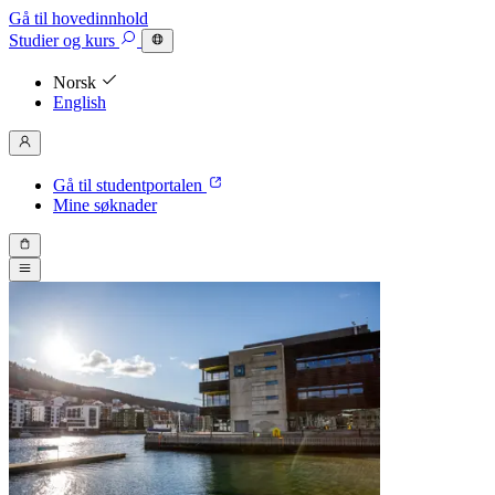
Gå til hovedinnhold
Studier
og kurs
Norsk
English
Gå til studentportalen
Mine søknader