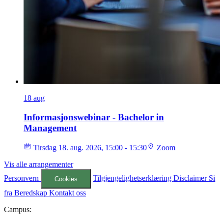
18
aug
Informasjonswebinar - Bachelor in
Management
Tirsdag 18. aug. 2026, 15:00 - 15:30
Zoom
Vis alle arrangementer
Personvern
Tilgjengelighetserklæring
Disclaimer
Si
Cookies
fra
Beredskap
Kontakt oss
Campus: