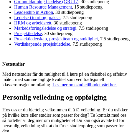
Grunnutdanning i ledelse (GRUL)
, 30 studiepoeng
Human Resource Management
, 15 studiepoeng
Leadership in Action
, 30 studiepoeng
Ledelse i teori og praksis
, 7.5 studiepoeng
HRM og arbeidsrett
, 30 studiepoeng
Markedsføringsledelse og strategi
, 7.5 studiepoeng
Prosjektledelse
, 30 studiepoeng
Prosjektlederskap, prosjektteam og smidighet
, 7.5 studiepoeng
Verdiskapende prosjektledelse
, 7.5 studiepoeng
Nettstudier
Med nettstudier får du mulighet til å lære på en fleksibel og effektiv
måte - med samme faglige kvalitet som ved tradisjonell
klasseromsgjennomføring.
Les mer om studietilbudet vårt her.
Personlig veiledning og oppfølging
Hos oss er du hjertelig velkommen til å få veiledning. Er du usikker
på hvilke kurs eller studier som passer for deg? Ta kontakt med oss,
så forteller vi deg mer om mulighetene! Du kan også avtale tid for
personlig veiledning slik at du får et studieopplegg som passer for
deg.