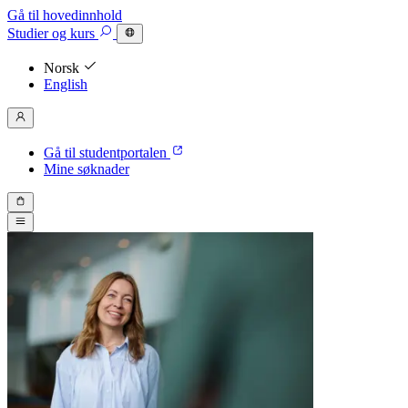
Gå til hovedinnhold
Studier
og kurs
Norsk
English
Gå til studentportalen
Mine søknader