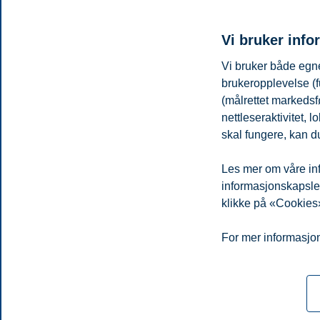
Vi bruker info
Vi bruker både egne
brukeropplevelse (f
(målrettet markedsf
nettleseraktivitet,
skal fungere, kan du
Campus Stavanger
Les mer om våre inf
På vår campus i Stavanger tilbringer omlag 700 studenter tilvæ
informasjonskapsler.
Les mer om campus Stavanger
klikke på «Cookies»
Personvern
Tilgjengelighetserklæring
Disclaimer
Si 
Cookies
For mer informasjon
Campus:
Oslo
Bergen
Trondheim
Stavanger