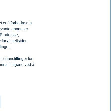
t er å forbedre din
levante annonser
IP-adresse,
for at nettsiden
linger.
i innstillinger for
 innstillingene ved å