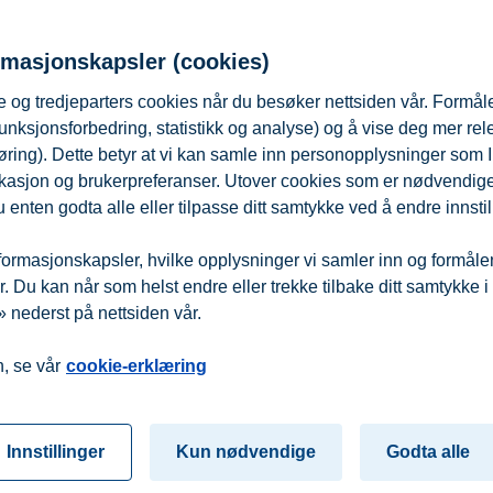
rmasjonskapsler (cookies)
 og tredjeparters cookies når du besøker nettsiden vår. Formåle
unksjonsforbedring, statistikk og analyse) og å vise deg mer re
øring). Dette betyr at vi kan samle inn personopplysninger som 
 lokasjon og brukerpreferanser. Utover cookies som er nødvendige 
 enten godta alle eller tilpasse ditt samtykke ved å endre innstil
ormasjonskapsler, hvilke opplysninger vi samler inn og formålene 
relsen i moderne undervisningsrom og på hyggelige leseplasser.
 Du kan når som helst endre eller trekke tilbake ditt samtykke i
 nederst på nettsiden vår.
fra
Beredskap
Kontakt oss
, se vår
cookie-erklæring
Innstillinger
Kun nødvendige
Godta alle