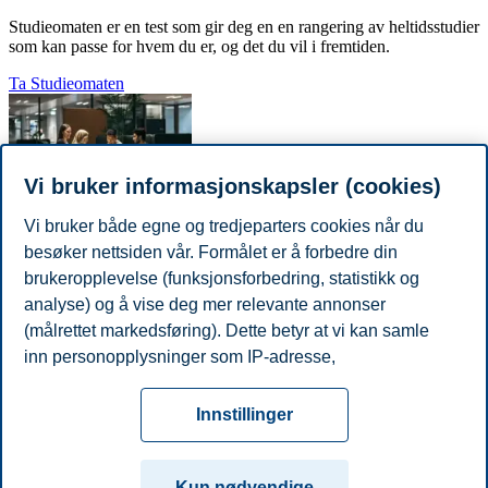
Studieomaten er en test som gir deg en en rangering av heltidsstudier
som kan passe for hvem du er, og det du vil i fremtiden.
Ta Studieomaten
Vi bruker informasjonskapsler (cookies)
Vi bruker både egne og tredjeparters cookies når du
Prøv vår Master Quiz
besøker nettsiden vår. Formålet er å forbedre din
brukeropplevelse (funksjonsforbedring, statistikk og
Er du usikker på hvilket masterprogram som er rett for deg? Gjør
analyse) og å vise deg mer relevante annonser
studievalget enklere, ta BIs Master Quiz og få studieforslag som
(målrettet markedsføring). Dette betyr at vi kan samle
passer deg!
inn personopplysninger som IP-adresse,
Prøv Master Quiz
nettleseraktivitet, lokasjon og brukerpreferanser. Utover
Personvern
Tilgjengelighetserklæring
Disclaimer
Si
cookies som er nødvendige for at nettsiden skal
Cookies
Innstillinger
fungere, kan du enten godta alle eller tilpasse ditt
fra
Beredskap
Kontakt oss
samtykke ved å endre innstillinger.
Campus:
Kun nødvendige