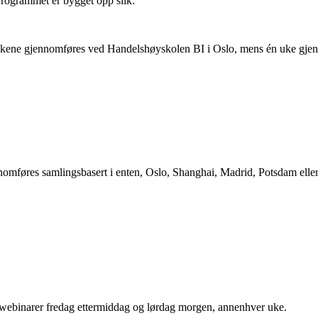
Programmet er bygget opp slik:
v ukene gjennomføres ved Handelshøyskolen BI i Oslo, mens én uke gj
ennomføres samlingsbasert i enten, Oslo, Shanghai, Madrid, Potsdam ell
rs webinarer fredag ettermiddag og lørdag morgen, annenhver uke.