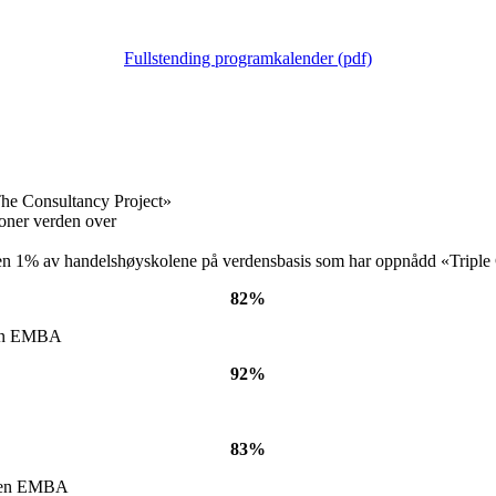
Fullstending programkalender (pdf)
«The Consultancy Project»
joner verden over
 den 1% av handelshøyskolene på verdensbasis som har oppnådd «Triple
82%
rt en EMBA
92%
83%
rt en EMBA