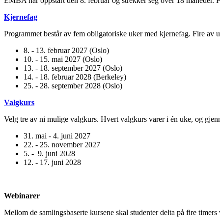
EMBA har oppstart den 8. februar og strekker seg over 18 måneder. 
Kjernefag
Programmet består av fem obligatoriske uker med kjernefag. Fire a
8. - 13. februar 2027 (Oslo)
10. - 15. mai 2027 (Oslo)
13. - 18. september 2027 (Oslo)
14. - 18. februar 2028 (Berkeley)
25. - 28. september 2028 (Oslo)
Valgkurs
Velg tre av ni mulige valgkurs. Hvert valgkurs varer i én uke, og gj
31. mai - 4. juni 2027
22. - 25. november 2027
5. - 9. juni 2028
12. - 17. juni 2028
Webinarer
Mellom de samlingsbaserte kursene skal studenter delta på fire time