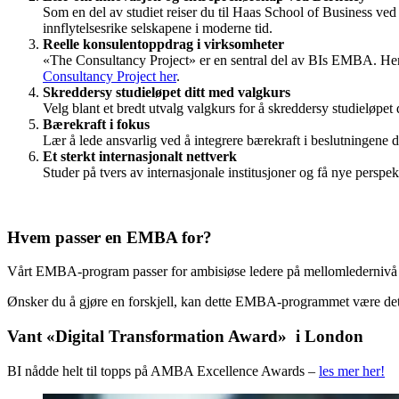
Som en del av studiet reiser du til Haas School of Business ve
innflytelsesrike selskapene i moderne tid.
Reelle konsulentoppdrag i virksomheter
«The Consultancy Project» er en sentral del av BIs EMBA. Her f
Consultancy Project her
.
Skreddersy studieløpet ditt med valgkurs
Velg blant et bredt utvalg valgkurs for å skreddersy studieløpet d
Bærekraft i fokus
Lær å lede ansvarlig ved å integrere bærekraft i beslutningene 
Et sterkt internasjonalt nettverk
Studer på tvers av internasjonale institusjoner og få nye persp
Hvem passer en EMBA for?
Vårt EMBA-program passer for ambisiøse ledere på mellomledernivå og h
Ønsker du å gjøre en forskjell, kan dette EMBA-programmet være det 
Vant «Digital Transformation Award» i London
BI nådde helt til topps på AMBA Excellence Awards –
les mer her!