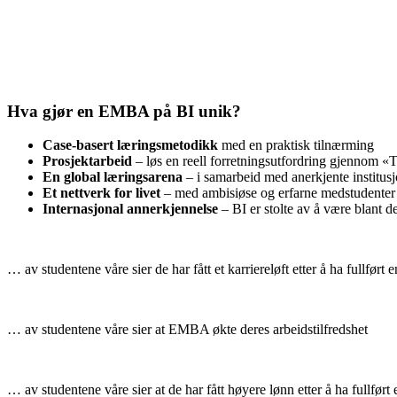
Hva gjør en EMBA på BI unik?
Case-basert læringsmetodikk
med en praktisk tilnærming
Prosjektarbeid
– løs en reell forretningsutfordring gjennom 
En global læringsarena
– i samarbeid med anerkjente institus
Et nettverk for livet
– med ambisiøse og erfarne medstudenter
Internasjonal annerkjennelse
– BI er stolte av å være blant
… av studentene våre sier de har fått et karriereløft etter å ha fullfø
… av studentene våre sier at EMBA økte deres arbeidstilfredshet
… av studentene våre sier at de har fått høyere lønn etter å ha fullfø