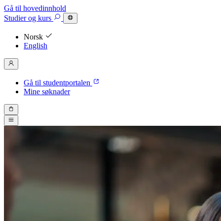
Gå til hovedinnhold
Studier
og kurs
Norsk
English
Gå til studentportalen
Mine søknader