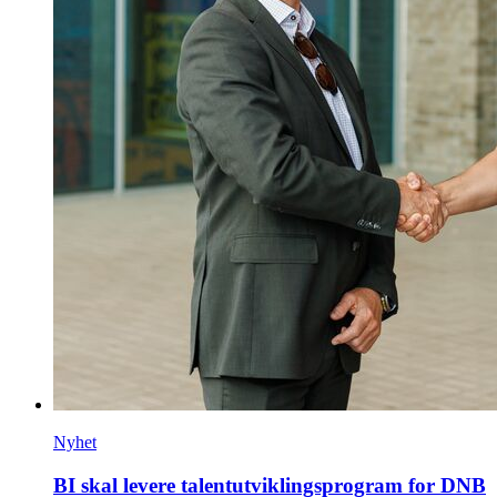
Nyhet
BI skal levere talentutviklingsprogram for DNB