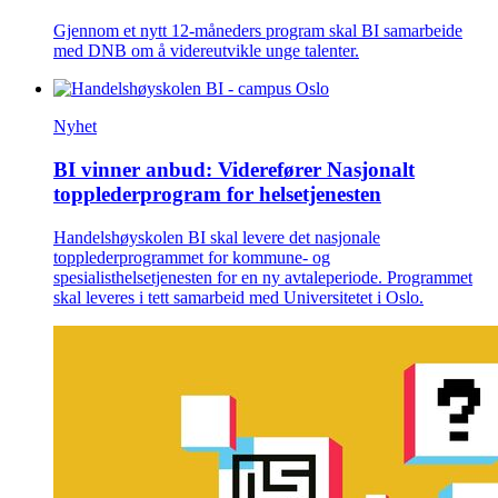
Gjennom et nytt 12-måneders program skal BI samarbeide
med DNB om å videreutvikle unge talenter.
Nyhet
BI vinner anbud: Viderefører Nasjonalt
topplederprogram for helsetjenesten
Handelshøyskolen BI skal levere det nasjonale
topplederprogrammet for kommune- og
spesialisthelsetjenesten for en ny avtaleperiode. Programmet
skal leveres i tett samarbeid med Universitetet i Oslo.