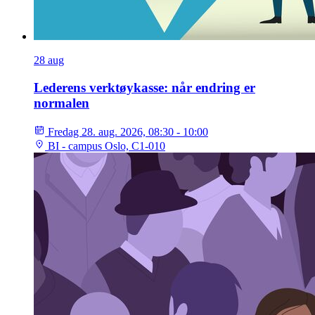
28
aug
Lederens verktøykasse: når endring er
normalen
Fredag 28. aug. 2026, 08:30 - 10:00
BI - campus Oslo, C1-010