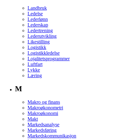
Landbruk
Ledelse
Lederlønn
Lederskap
Ledertrening
Lederutvikling
Likestilling
Logistikk
Logistikkledelse
Lojalitetsprogrammer
Luftfart
Lykke
Læring
M
Makro og finans
Makroøkonometri
Makroøkonomi
Makt
Markedsanalyse
Markedsføring
Markedskommunikasjon