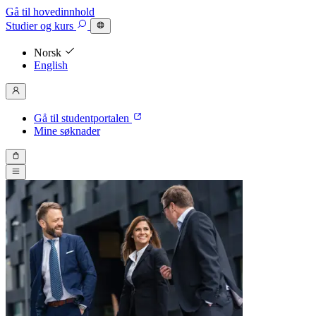
Gå til hovedinnhold
Studier
og kurs
Norsk
English
Gå til studentportalen
Mine søknader