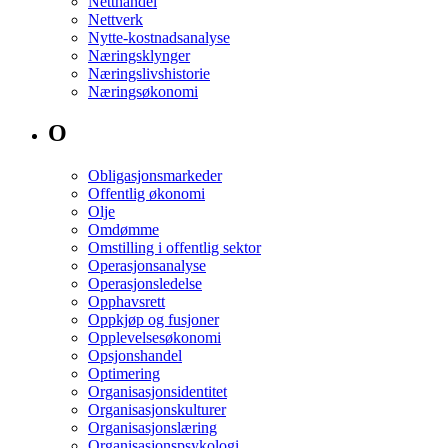
Netthandel
Nettverk
Nytte-kostnadsanalyse
Næringsklynger
Næringslivshistorie
Næringsøkonomi
O
Obligasjonsmarkeder
Offentlig økonomi
Olje
Omdømme
Omstilling i offentlig sektor
Operasjonsanalyse
Operasjonsledelse
Opphavsrett
Oppkjøp og fusjoner
Opplevelsesøkonomi
Opsjonshandel
Optimering
Organisasjonsidentitet
Organisasjonskulturer
Organisasjonslæring
Organisasjonspsykologi