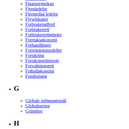
Finansregnskap
Fjernledelse
Flermedial ledelse
Flyselskaper
Forbrukeradferd
Forbrukerrett
Forbrukerrettigheter
Foretaksøkonomi
Forhandlinger
Forretningsmodeller
Forsikring
Forsikringshistorie
Forvaltningsrett
Fotballøkonomi
Fundraising
G
Globale miljøspørsmål
Globalisering
Gründere
H