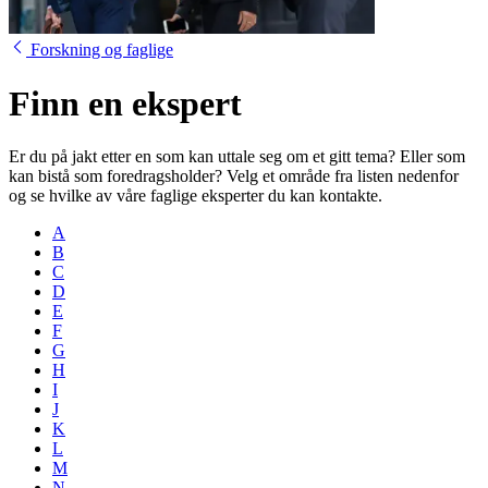
Forskning og faglige
Finn en ekspert
Er du på jakt etter en som kan uttale seg om et gitt tema? Eller som
kan bistå som foredragsholder? Velg et område fra listen nedenfor
og se hvilke av våre faglige eksperter du kan kontakte.
A
B
C
D
E
F
G
H
I
J
K
L
M
N