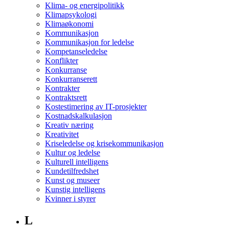
Klima- og energipolitikk
Klimapsykologi
Klimaøkonomi
Kommunikasjon
Kommunikasjon for ledelse
Kompetanseledelse
Konflikter
Konkurranse
Konkurranserett
Kontrakter
Kontraktsrett
Kostestimering av IT-prosjekter
Kostnadskalkulasjon
Kreativ næring
Kreativitet
Kriseledelse og krisekommunikasjon
Kultur og ledelse
Kulturell intelligens
Kundetilfredshet
Kunst og museer
Kunstig intelligens
Kvinner i styrer
L