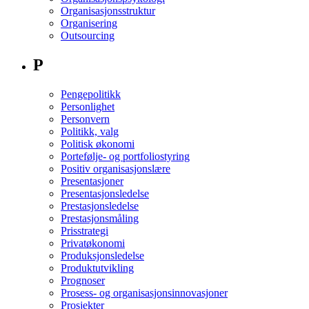
Organisasjonsstruktur
Organisering
Outsourcing
P
Pengepolitikk
Personlighet
Personvern
Politikk, valg
Politisk økonomi
Portefølje- og portfoliostyring
Positiv organisasjonslære
Presentasjoner
Presentasjonsledelse
Prestasjonsledelse
Prestasjonsmåling
Prisstrategi
Privatøkonomi
Produksjonsledelse
Produktutvikling
Prognoser
Prosess- og organisasjonsinnovasjoner
Prosjekter