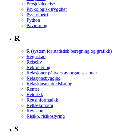
Prosjektledelse
Psykologisk trygghet
Psykometri
Python
Påvirkning
R
R (system for statistisk beregning og grafikk)
Regnskap
Reiseliv
Rekruttering
Relasjoner på tvers av organisasjoner
Relasjonsbygging
Relasjonsmarkedsføring
Renter
Retorikk
Rettsinformatikk
Rettsøkonomi
Revisjon
Risiko, risikostyring
S