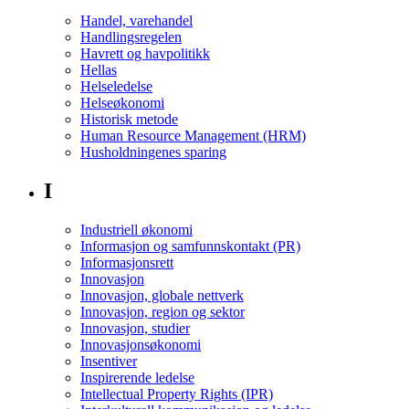
Handel, varehandel
Handlingsregelen
Havrett og havpolitikk
Hellas
Helseledelse
Helseøkonomi
Historisk metode
Human Resource Management (HRM)
Husholdningenes sparing
I
Industriell økonomi
Informasjon og samfunnskontakt (PR)
Informasjonsrett
Innovasjon
Innovasjon, globale nettverk
Innovasjon, region og sektor
Innovasjon, studier
Innovasjonsøkonomi
Insentiver
Inspirerende ledelse
Intellectual Property Rights (IPR)