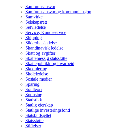
Samfunnsansvar
Samfunnsansvar og kommunikasjon
Samvirke
Selskapsrett
Selvledelse
Service, Kundeservice
Shipping
Sikkerhetsledelse
Skandinavisk ledelse
Skatt og avgifter
Skattemessig statsstøtte
Skattepolitikk og lovarbeid
Skedulering
Skoleledelse
Sosiale medier
Sparing
Spillteori
Sponsing
Statistikk
Statlig eierskap
Statlige investeringsfond
Statsbudsjettet
Statsstøtte
Stiftelser