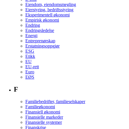
Eiendom, eiendomsmegling
Eierstyring, bedriftsstyring
Eksperimentell økonomi
Empirisk økonomi
Endring
Endringsledelse
Energi
Entreprenørskap
Erstatningsoppgjør
ESG
Etikk
EU
EU-rett
Euro
EØS
F
Familiebedrifter, familieselskaper
Familieøkonomi
Finansiell økonomi
Finansielle markeder
Finansielle systemer
Finanskrise