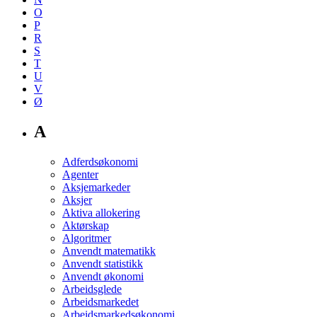
O
P
R
S
T
U
V
Ø
A
Adferdsøkonomi
Agenter
Aksjemarkeder
Aksjer
Aktiva allokering
Aktørskap
Algoritmer
Anvendt matematikk
Anvendt statistikk
Anvendt økonomi
Arbeidsglede
Arbeidsmarkedet
Arbeidsmarkedsøkonomi