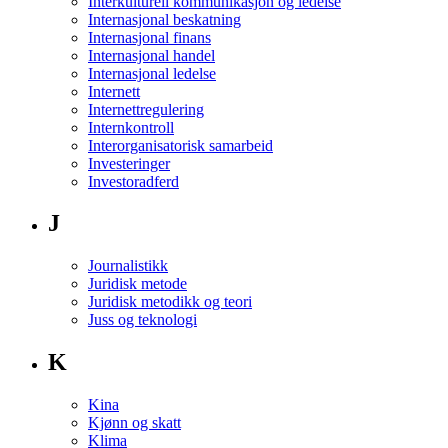
Interkulturell kommunikasjon og ledelse
Internasjonal beskatning
Internasjonal finans
Internasjonal handel
Internasjonal ledelse
Internett
Internettregulering
Internkontroll
Interorganisatorisk samarbeid
Investeringer
Investoradferd
J
Journalistikk
Juridisk metode
Juridisk metodikk og teori
Juss og teknologi
K
Kina
Kjønn og skatt
Klima