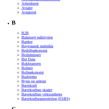
Arbeidsrett
Avtaler
Avtalerett
B
B2B
Balansert målstyring
Banker
Bayesiansk statistikk
Bedriftsøkonomi
Beslutninger
Big Data
Bokbransjen
Boliger
Boligøkonomi
Budsjetter
Bygg og anlegg
Bærekraft
Bærekraftige skatter
Bærekraftige virksomheter
Bærekraftsrapportering (ESRS)
C