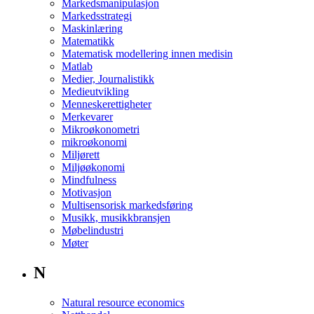
Markedsmanipulasjon
Markedsstrategi
Maskinlæring
Matematikk
Matematisk modellering innen medisin
Matlab
Medier, Journalistikk
Medieutvikling
Menneskerettigheter
Merkevarer
Mikroøkonometri
mikroøkonomi
Miljørett
Miljøøkonomi
Mindfulness
Motivasjon
Multisensorisk markedsføring
Musikk, musikkbransjen
Møbelindustri
Møter
N
Natural resource economics