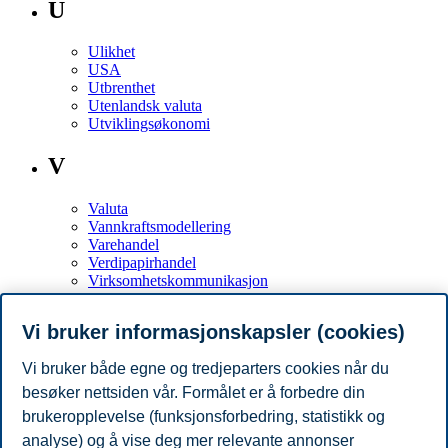
U
Ulikhet
USA
Utbrenthet
Utenlandsk valuta
Utviklingsøkonomi
V
Valuta
Vannkraftsmodellering
Varehandel
Verdipapirhandel
Virksomhetskommunikasjon
Virksomhetsstyring
Virtuelle team
Vi bruker informasjonskapsler (cookies)
Ø
Vi bruker både egne og tredjeparters cookies når du
besøker nettsiden vår. Formålet er å forbedre din
Økonometri
brukeropplevelse (funksjonsforbedring, statistikk og
Økonomisk analyse
Økonomisk kriminalitet
analyse) og å vise deg mer relevante annonser