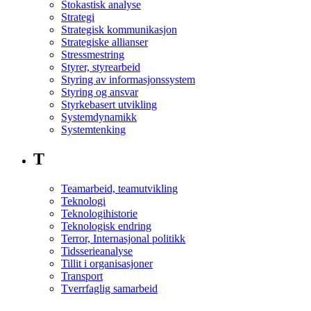
Stokastisk analyse
Strategi
Strategisk kommunikasjon
Strategiske allianser
Stressmestring
Styrer, styrearbeid
Styring av informasjonssystem
Styring og ansvar
Styrkebasert utvikling
Systemdynamikk
Systemtenking
T
Teamarbeid, teamutvikling
Teknologi
Teknologihistorie
Teknologisk endring
Terror, Internasjonal politikk
Tidsserieanalyse
Tillit i organisasjoner
Transport
Tverrfaglig samarbeid