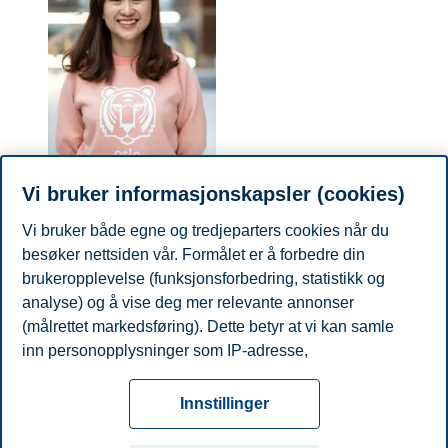
Vi bruker informasjonskapsler (cookies)
Jeg kom til Norge fordi jeg ville oppleve
livet i verdens lykkeligste land. Dette
Vi bruker både egne og tredjeparters cookies når du
kunne jeg aldri gjort uten støtten fra BI. En
grad fra BI er et pluss på CV-en min. Med
besøker nettsiden vår. Formålet er å forbedre din
et stipend fra BI vil du skille deg ut fra
brukeropplevelse (funksjonsforbedring, statistikk og
mengden og i tillegg imponere bedriftene.
analyse) og å vise deg mer relevante annonser
Thu Ha Pham
(målrettet markedsføring). Dette betyr at vi kan samle
inn personopplysninger som IP-adresse,
Tidligere student
nettleseraktivitet, lokasjon og brukerpreferanser. Utover
Personvern
Tilgjengelighetserklæring
Disclaimer
Si
cookies som er nødvendige for at nettsiden skal
Cookies
Innstillinger
fungere, kan du enten godta alle eller tilpasse ditt
fra
Beredskap
Kontakt oss
samtykke ved å endre innstillinger.