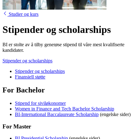
Studier og kurs
Stipender og scholarships
BI er stolte av å tilby generøse stipend til våre mest kvalifiserte
kandidater.
Stipender og scholarships
Stipender og scholarships
Finansiell støtte
For Bachelor
Stipend for siviløkonomer
Women in Finance and Tech Bachelor Scholarship
BI-International Baccalaureate Scholarship
(engelske sider)
For Master
BI Presidential Scholarship
(engelske sider)