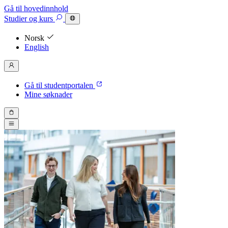
Gå til hovedinnhold
Studier
og kurs
Norsk
English
Gå til studentportalen
Mine søknader