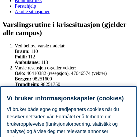
Branninstruks
Førstehjelp
Akutte situasjoner
Varslingsrutine i krisesituasjon (gjelder
alle campus)
Ved behov, varsle nødetat:
Brann:
110
Politi:
112
Ambulanse:
113
Varsle resepsjon og/eller vekter:
Oslo:
46410382 (resepsjon), 47646574 (vekter)
Bergen:
98251600
Trondheim:
98251750
Stavanger:
98251700
Varsle beredskapsledelsen:
Vi bruker informasjonskapsler (cookies)
Beredskapstelefon:
40 00 02 43
Pressetelefon:
40 00 46 21
Vi bruker både egne og tredjeparters cookies når du
besøker nettsiden vår. Formålet er å forbedre din
brukeropplevelse (funksjonsforbedring, statistikk og
Andre henvendelser
analyse) og å vise deg mer relevante annonser
Sentralbord for generelle henvendelser: 464 10 000