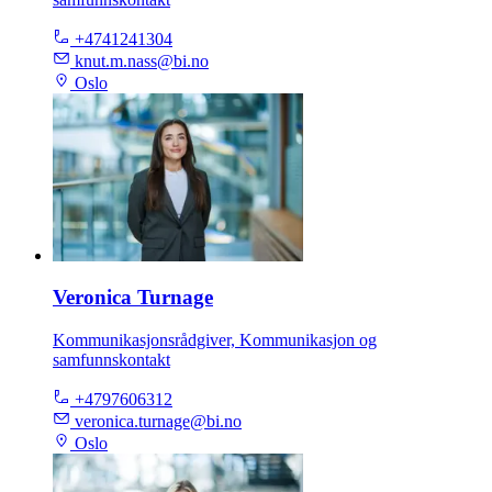
+4741241304
knut.m.nass@bi.no
Oslo
Veronica Turnage
Kommunikasjonsrådgiver, Kommunikasjon og
samfunnskontakt
+4797606312
veronica.turnage@bi.no
Oslo