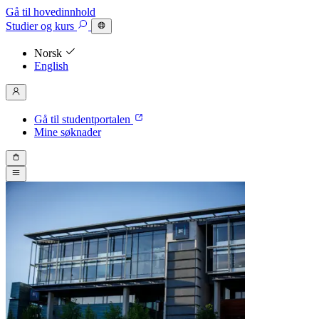
Gå til hovedinnhold
Studier
og kurs
Norsk
English
Gå til studentportalen
Mine søknader