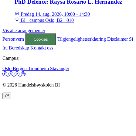
PhD Defence: Raysa Rosario L. Hernández
Fredag 14. aug. 2026, 10:00 - 14:30
BI - campus Oslo, B2 - 010
Vis alle arrangementer
Personvern
Tilgjengelighetserklæring
Disclaimer
Si
Cookies
fra
Beredskap
Kontakt oss
Campus:
Oslo
Bergen
Trondheim
Stavanger
© 2026 Handelshøyskolen BI