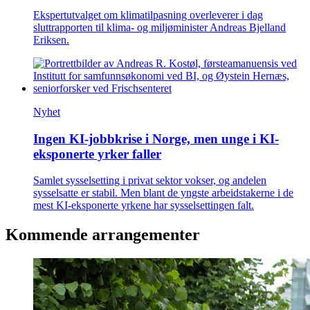
Ekspertutvalget om klimatilpasning overleverer i dag
sluttrapporten til klima- og miljøminister Andreas Bjelland
Eriksen.
Nyhet
Ingen KI-jobbkrise i Norge, men unge i KI-
eksponerte yrker faller
Samlet sysselsetting i privat sektor vokser, og andelen
sysselsatte er stabil. Men blant de yngste arbeidstakerne i de
mest KI-eksponerte yrkene har sysselsettingen falt.
Kommende arrangementer