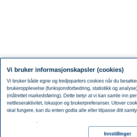
Vi bruker informasjonskapsler (cookies)
Vi bruker både egne og tredjeparters cookies når du besøker 
brukeropplevelse (funksjonsforbedring, statistikk og analys
(målrettet markedsføring). Dette betyr at vi kan samle inn 
nettleseraktivitet, lokasjon og brukerpreferanser. Utover coo
skal fungere, kan du enten godta alle eller tilpasse ditt samty
Les mer om våre informasjonskapsler, hvilke opplysninger vi 
for informasjonskapsler. Du kan når som helst endre eller trek
Innstillinger