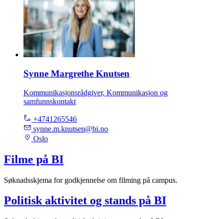
Synne Margrethe Knutsen
Kommunikasjonsrådgiver, Kommunikasjon og
samfunnskontakt
+4741265546
synne.m.knutsen@bi.no
Oslo
Filme på BI
Søknadsskjema for godkjennelse om filming på campus.
Politisk aktivitet og stands på BI