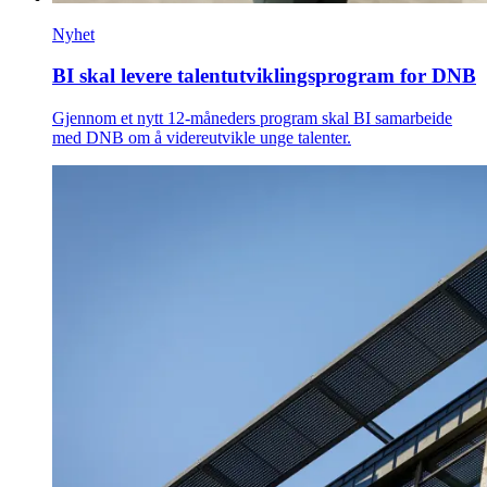
Nyhet
BI skal levere talentutviklingsprogram for DNB
Gjennom et nytt 12-måneders program skal BI samarbeide
med DNB om å videreutvikle unge talenter.