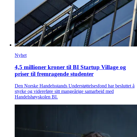
Nyhet
4,5 millioner kroner til BI Startup Village og
priser til fremragende studenter
Den Norske Handelsstands Understøttelsesfond har besluttet å
styrke og videreføre sitt mangeårige samarbeid med
Handelshøyskolen BI.