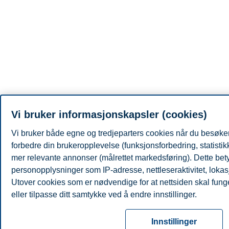
Vi bruker informasjonskapsler (cookies)
Vi bruker både egne og tredjeparters cookies når du besøker
forbedre din brukeropplevelse (funksjonsforbedring, statisti
mer relevante annonser (målrettet markedsføring). Dette bety
personopplysninger som IP-adresse, nettleseraktivitet, lokas
Utover cookies som er nødvendige for at nettsiden skal fung
eller tilpasse ditt samtykke ved å endre innstillinger.
Les mer om våre informasjonskapsler, hvilke opplysninger vi
Innstillinger