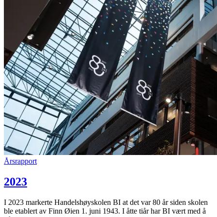
Årsrapport
2023
I 2023 markerte Handelshøyskolen BI at det var 80 år siden skolen
ble etablert av Finn Øien 1. juni 1943. I åtte tiår har BI vært med å