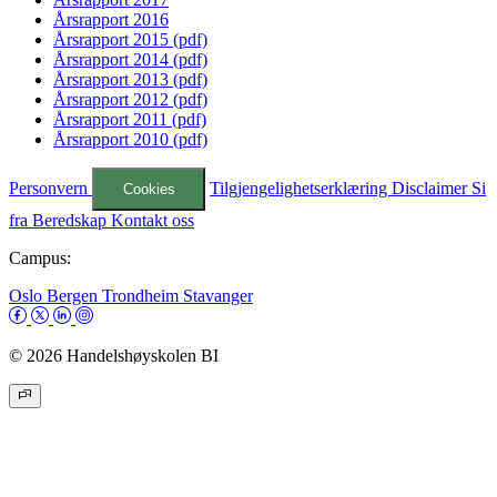
Årsrapport 2016
Årsrapport 2015 (pdf)
Årsrapport 2014 (pdf)
Årsrapport 2013 (pdf)
Årsrapport 2012 (pdf)
Årsrapport 2011 (pdf)
Årsrapport 2010 (pdf)
Personvern
Tilgjengelighetserklæring
Disclaimer
Si
Cookies
fra
Beredskap
Kontakt oss
Campus:
Oslo
Bergen
Trondheim
Stavanger
© 2026 Handelshøyskolen BI