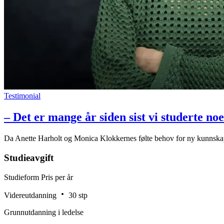
Testimonial
– Det er mange år siden sist vi studerte noe
Da Anette Harholt og Monica Klokkernes følte behov for ny kunnskap 
Studieavgift
Studieform
Pris per år
Videreutdanning
30 stp
Grunnutdanning i ledelse