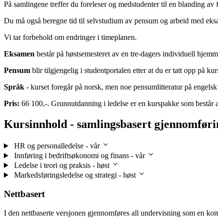
På samlingene treffer du foreleser og medstudenter til en blanding av f
Du må også beregne tid til selvstudium av pensum og arbeid med eks
Vi tar forbehold om endringer i timeplanen.
Eksamen
består på høstsemesteret av en tre-dagers individuell hjemme
Pensum
blir tilgjengelig i studentportalen etter at du er tatt opp på kur
Språk
- kurset foregår på norsk, men noe pensumlitteratur på engel
Pris:
66 100,-. Grunnutdanning i ledelse er en kurspakke som består a
Kursinnhold - samlingsbasert gjennomføri
HR og personalledelse - vår
Innføring i bedriftsøkonomi og finans - vår
Ledelse i teori og praksis - høst
Markedsføringsledelse og strategi - høst
Nettbasert
I den nettbaserte versjonen gjennomføres all undervisning som en kom