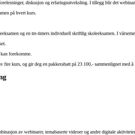
orelesninger, diskusjon og erfaringsutveksling. I tillegg blir det webina
amen på hvert kurs.
eksamen og en tre-timers individuell skriftlig skoleeksamen. I vårsemeste
set.
sk kan forekomme.
v fire kurs, og gir deg en pakkerabatt på 23 100,- sammenlignet med å 
ng
binasjon av webinarer, temabaserte videoer og andre digitale aktivitet