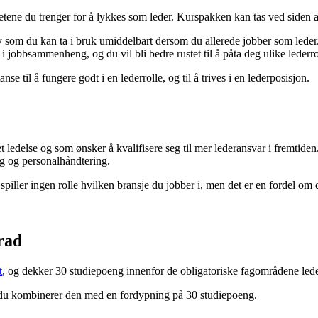
etene du trenger for å lykkes som leder. Kurspakken kan tas ved siden av
ktøy som du kan ta i bruk umiddelbart dersom du allerede jobber som leder
 jobbsammenheng, og du vil bli bedre rustet til å påta deg ulike lederro
e til å fungere godt i en lederrolle, og til å trives i en lederposisjon.
t ledelse og som ønsker å kvalifisere seg til mer lederansvar i fremtide
g og personalhåndtering.
iller ingen rolle hvilken bransje du jobber i, men det er en fordel om d
rad
t
, og dekker 30 studiepoeng innenfor de obligatoriske fagområdene lede
du kombinerer den med en fordypning på 30 studiepoeng.