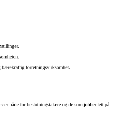
tillinger.
ksomheten.
g bærekraftig forretningsvirksomhet.
sser både for beslutningstakere og de som jobber tett på