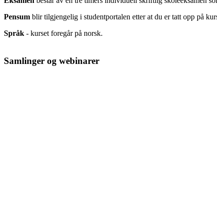
Eksamen
består av en tre timers individuell skriftlig skoleeksamen so
Pensum
blir tilgjengelig i studentportalen etter at du er tatt opp på kur
Språk
- kurset foregår på norsk.
Samlinger og webinarer