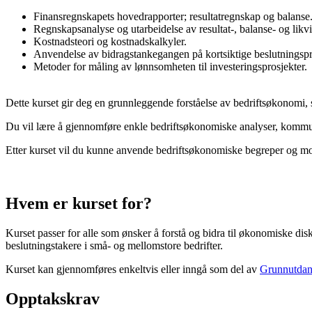
Finansregnskapets hovedrapporter; resultatregnskap og balanse
Regnskapsanalyse og utarbeidelse av resultat-, balanse- og likvid
Kostnadsteori og kostnadskalkyler.
Anvendelse av bidragstankegangen på kortsiktige beslutningsp
Metoder for måling av lønnsomheten til investeringsprosjekter.
Dette kurset gir deg en grunnleggende forståelse av bedriftsøkonomi, s
Du vil lære å gjennomføre enkle bedriftsøkonomiske analyser, kommun
Etter kurset vil du kunne anvende bedriftsøkonomiske begreper og mod
Hvem er kurset for?
Kurset passer for alle som ønsker å forstå og bidra til økonomiske dis
beslutningstakere i små- og mellomstore bedrifter.
Kurset kan gjennomføres enkeltvis eller inngå som del av
Grunnutdann
Opptakskrav