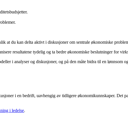
.
itetsbudsjetter.
roblemer.
lik at du kan delta aktivt i diskusjoner om sentrale økonomiske problems
isere resultatene tydelig og ta bedre økonomiske beslutninger for vir
eller i analyser og diskusjoner, og på den måte bidra til en lønnsom o
kusjoner i en bedrift, uavhengig av tidligere økonomikunnskaper. Det pa
ing i ledelse
.