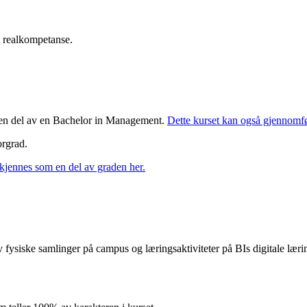
av realkompetanse.
m en del av en Bachelor in Management.
Dette kurset kan også gjennomfø
lorgrad.
kjennes som en del av graden her.
ysiske samlinger på campus og læringsaktiviteter på BIs digitale læring