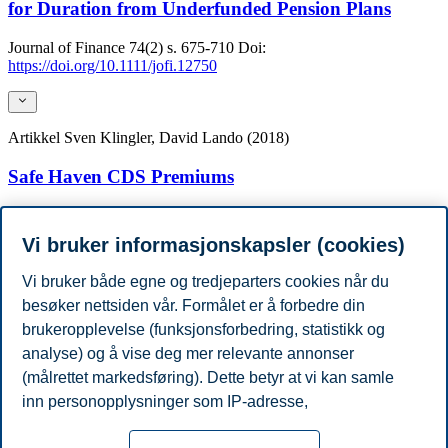
for Duration from Underfunded Pension Plans
Journal of Finance
74(2)
s. 675-710
Doi:
https://doi.org/10.1111/jofi.12750
Artikkel
Sven Klingler, David Lando (2018)
Safe Haven CDS Premiums
The Review of financial studies
31(5)
s. 1856-1895
Doi:
https://doi.org/10.1093/rfs/hhy021
Vi bruker informasjonskapsler (cookies)
Vi bruker både egne og tredjeparters cookies når du
Vis flere publikasjoner
besøker nettsiden vår. Formålet er å forbedre din
Akademisk grad
brukeropplevelse (funksjonsforbedring, statistikk og
År
Akademisk institusjon
Grad
2017
Copenhagen Business School
PhD
analyse) og å vise deg mer relevante annonser
Arbeidserfaring
(målrettet markedsføring). Dette betyr at vi kan samle
År
Arbeidsgiver
Tittel
inn personopplysninger som IP-adresse,
2017 - Present
BI Norwegian Business School
Assistant professor
nettleseraktivitet, lokasjon og brukerpreferanser. Utover