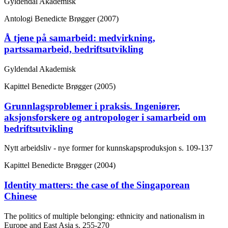
Gyldendal Akademisk
Antologi
Benedicte Brøgger (2007)
Å tjene på samarbeid: medvirkning,
partssamarbeid, bedriftsutvikling
Gyldendal Akademisk
Kapittel
Benedicte Brøgger (2005)
Grunnlagsproblemer i praksis. Ingeniører,
aksjonsforskere og antropologer i samarbeid om
bedriftsutvikling
Nytt arbeidsliv - nye former for kunnskapsproduksjon
s. 109-137
Kapittel
Benedicte Brøgger (2004)
Identity matters: the case of the Singaporean
Chinese
The politics of multiple belonging: ethnicity and nationalism in
Europe and East Asia
s. 255-270