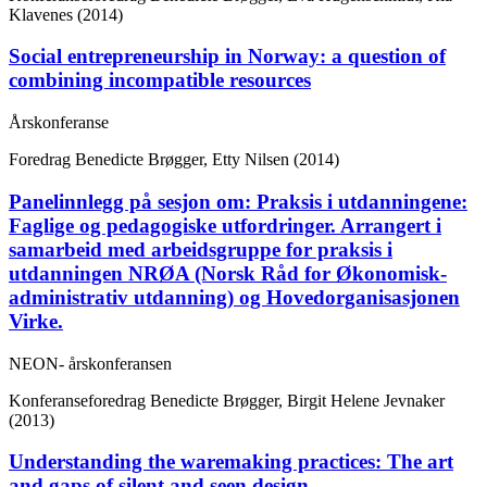
Klavenes (2014)
Social entrepreneurship in Norway: a question of
combining incompatible resources
Årskonferanse
Foredrag
Benedicte Brøgger, Etty Nilsen (2014)
Panelinnlegg på sesjon om: Praksis i utdanningene:
Faglige og pedagogiske utfordringer. Arrangert i
samarbeid med arbeidsgruppe for praksis i
utdanningen NRØA (Norsk Råd for Økonomisk-
administrativ utdanning) og Hovedorganisasjonen
Virke.
NEON- årskonferansen
Konferanseforedrag
Benedicte Brøgger, Birgit Helene Jevnaker
(2013)
Understanding the waremaking practices: The art
and gaps of silent and seen design