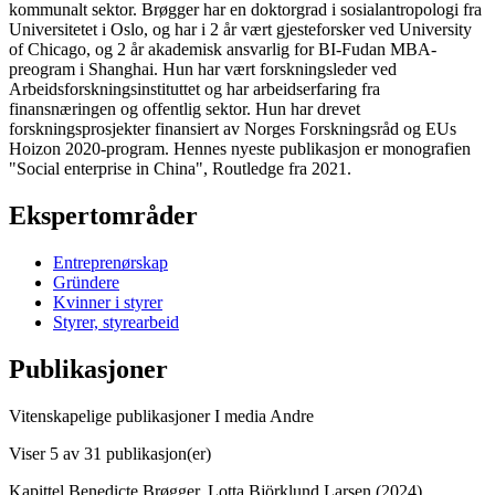
kommunalt sektor. Brøgger har en doktorgrad i sosialantropologi fra
Universitetet i Oslo, og har i 2 år vært gjesteforsker ved University
of Chicago, og 2 år akademisk ansvarlig for BI-Fudan MBA-
preogram i Shanghai. Hun har vært forskningsleder ved
Arbeidsforskningsinstituttet og har arbeidserfaring fra
finansnæringen og offentlig sektor. Hun har drevet
forskningsprosjekter finansiert av Norges Forskningsråd og EUs
Hoizon 2020-program. Hennes nyeste publikasjon er monografien
"Social enterprise in China", Routledge fra 2021.
Ekspertområder
Entreprenørskap
Gründere
Kvinner i styrer
Styrer, styrearbeid
Publikasjoner
Vitenskapelige publikasjoner
I media
Andre
Viser
5
av 31 publikasjon(er)
Kapittel
Benedicte Brøgger, Lotta Björklund Larsen (2024)