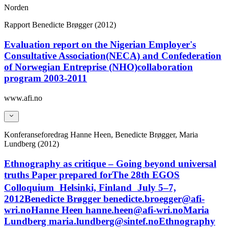
Norden
Rapport
Benedicte Brøgger (2012)
Evaluation report on the Nigerian Employer's
Consultative Association(NECA) and Confederation
of Norwegian Entreprise (NHO)collaboration
program 2003-2011
www.afi.no
Konferanseforedrag
Hanne Heen, Benedicte Brøgger, Maria
Lundberg (2012)
Ethnography as critique – Going beyond universal
truths Paper prepared forThe 28th EGOS
Colloquium Helsinki, Finland July 5–7,
2012Benedicte Brøgger benedicte.broegger@afi-
wri.noHanne Heen hanne.heen@afi-wri.noMaria
Lundberg maria.lundberg@sintef.noEthnography