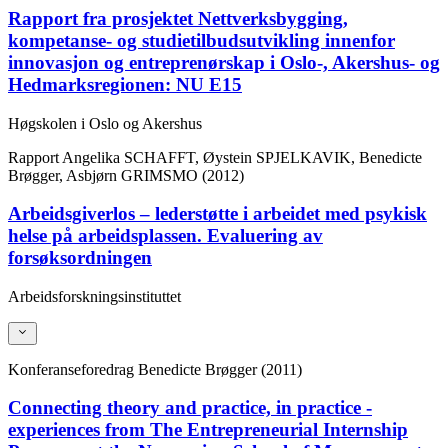
Rapport fra prosjektet Nettverksbygging,
kompetanse- og studietilbudsutvikling innenfor
innovasjon og entreprenørskap i Oslo-, Akershus- og
Hedmarksregionen: NU E15
Høgskolen i Oslo og Akershus
Rapport
Angelika SCHAFFT, Øystein SPJELKAVIK, Benedicte
Brøgger, Asbjørn GRIMSMO (2012)
Arbeidsgiverlos – lederstøtte i arbeidet med psykisk
helse på arbeidsplassen. Evaluering av
forsøksordningen
Arbeidsforskningsinstituttet
Konferanseforedrag
Benedicte Brøgger (2011)
Connecting theory and practice, in practice -
experiences from The Entrepreneurial Internship