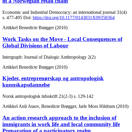
in a Norwegian retail chain
Economic and Industrial Democracy: an international journal
31(4)
s. 477-495
Doi:
https://doi.org/10.1177/0143831X09358364
Artikkel
Benedicte Brøgger (2010)
Work Tasks on the Move - Local Consequences of
Global Divisions of Labour
Intergraph: Journal of Dialogic Anthropology
2(2)
Artikkel
Benedicte Brøgger (2010)
Kjeder, entreprenørskap og antropologisk
kunnskapsdannelse
Norsk antropologisk tidsskrift
21(2-3)
s. 129-142
Artikkel
Anli Ataov, Benedicte Brøgger, Jarle Moss Hildrum (2010)
An action research approach to the inclusion of
immigrants in work life and local community life
Preparation of a participatory realm