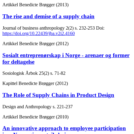
Artikkel
Benedicte Brøgger (2013)
The rise and demise of a supply chain
Journal of business anthropology
2(2)
s. 232-253
Doi:
https://doi.org/10.22439/jba.v2i2.4160
Artikkel
Benedicte Brøgger (2012)
Sosialt entreprenørskap i Norge - arenaer og former
for deltagelse
Sosiologisk Årbok
25(2)
s. 71-82
Kapittel
Benedicte Brøgger (2012)
The Role of Supply Chains in Product Design
Design and Anthropology
s. 221-237
Artikkel
Benedicte Brøgger (2010)
An innovative approach to employee participation