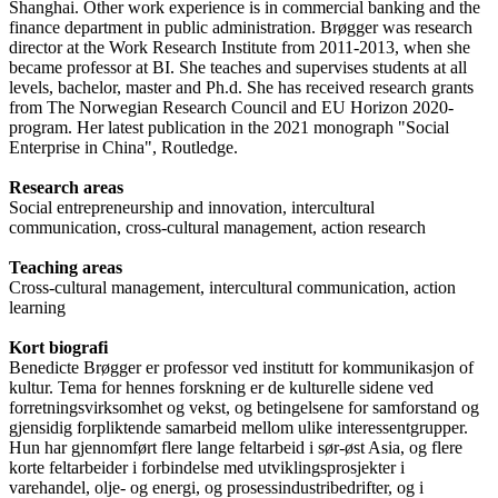
Shanghai. Other work experience is in commercial banking and the
finance department in public administration. Brøgger was research
director at the Work Research Institute from 2011-2013, when she
became professor at BI. She teaches and supervises students at all
levels, bachelor, master and Ph.d. She has received research grants
from The Norwegian Research Council and EU Horizon 2020-
program. Her latest publication in the 2021 monograph "Social
Enterprise in China", Routledge.
Research areas
Social entrepreneurship and innovation, intercultural
communication, cross-cultural management, action research
Teaching areas
Cross-cultural management, intercultural communication, action
learning
Kort biografi
Benedicte Brøgger er professor ved institutt for kommunikasjon of
kultur. Tema for hennes forskning er de kulturelle sidene ved
forretningsvirksomhet og vekst, og betingelsene for samforstand og
gjensidig forpliktende samarbeid mellom ulike interessentgrupper.
Hun har gjennomført flere lange feltarbeid i sør-øst Asia, og flere
korte feltarbeider i forbindelse med utviklingsprosjekter i
varehandel, olje- og energi, og prosessindustribedrifter, og i