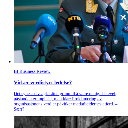
BI Business Review
Virker verdistyrt ledelse?
Det synes selvsagt. Liten grunn til å være uenig. Likevel,
påstanden er implisitt, men klar: Proklamering av
organisasjonens verdier påvirker medarbeidernes atferd. –
Særr?