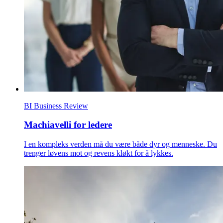
BI Business Review
Machiavelli for ledere
I en kompleks verden må du være både dyr og menneske. Du
trenger løvens mot og revens kløkt for å lykkes.