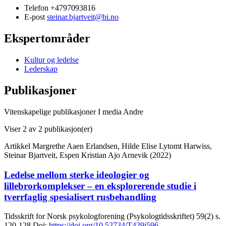
Telefon
+4797093816
E-post
steinar.bjartveit@bi.no
Ekspertområder
Kultur og ledelse
Lederskap
Publikasjoner
Vitenskapelige publikasjoner
I media
Andre
Viser
2
av 2 publikasjon(er)
Artikkel
Margrethe Aaen Erlandsen, Hilde Elise Lytomt Harwiss,
Steinar Bjartveit, Espen Kristian Ajo Arnevik (2022)
Ledelse mellom sterke ideologier og
lillebrorkomplekser – en eksplorerende studie i
tverrfaglig spesialisert rusbehandling
Tidsskrift for Norsk psykologforening (Psykologtidsskriftet)
59(2)
s.
120-128
Doi:
https://doi.org/10.52734/T429j596