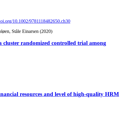
/doi.org/10.1002/9781118482650.ch30
løen, Ståle Einarsen (2020)
 cluster randomized controlled trial among
 financial resources and level of high-quality HRM