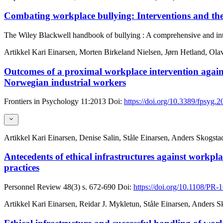
Combating workplace bullying: Interventions and the r
The Wiley Blackwell handbook of bullying : A comprehensive and inte
Artikkel
Kari Einarsen, Morten Birkeland Nielsen, Jørn Hetland, Ola
Outcomes of a proximal workplace intervention agains
Norwegian industrial workers
Frontiers in Psychology
11:2013
Doi:
https://doi.org/10.3389/fpsyg.
Artikkel
Kari Einarsen, Denise Salin, Ståle Einarsen, Anders Skogsta
Antecedents of ethical infrastructures against workpla
practices
Personnel Review
48(3)
s. 672-690
Doi:
https://doi.org/10.1108/PR
Artikkel
Kari Einarsen, Reidar J. Mykletun, Ståle Einarsen, Anders S