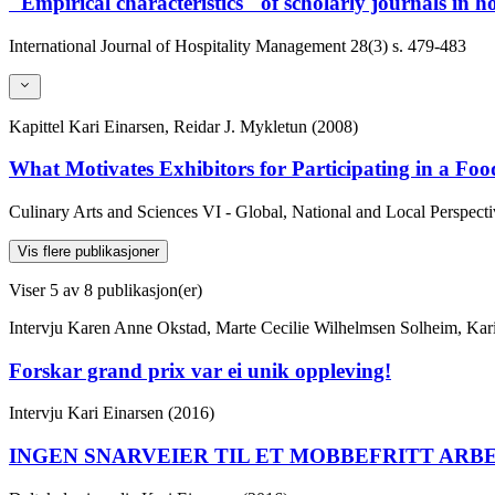
"Empirical characteristics" of scholarly journals in h
International Journal of Hospitality Management
28(3)
s. 479-483
Kapittel
Kari Einarsen, Reidar J. Mykletun (2008)
What Motivates Exhibitors for Participating in a Foo
Culinary Arts and Sciences VI - Global, National and Local Perspecti
Vis flere publikasjoner
Viser
5
av 8 publikasjon(er)
Intervju
Karen Anne Okstad, Marte Cecilie Wilhelmsen Solheim, Kari
Forskar grand prix var ei unik oppleving!
Intervju
Kari Einarsen (2016)
INGEN SNARVEIER TIL ET MOBBEFRITT ARBE