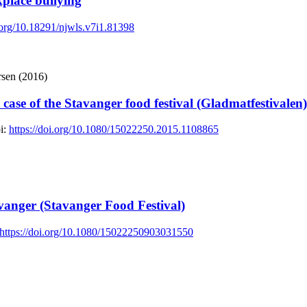
kplace bullying
i.org/10.18291/njwls.v7i1.81398
rsen (2016)
he case of the Stavanger food festival (Gladmatfestivalen)
i:
https://doi.org/10.1080/15022250.2015.1108865
avanger (Stavanger Food Festival)
https://doi.org/10.1080/15022250903031550