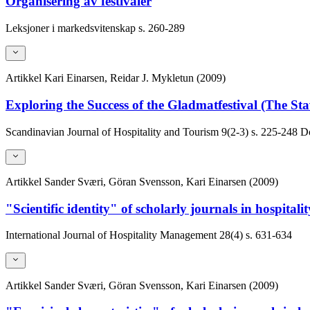
Organisering av festivaler
Leksjoner i markedsvitenskap
s. 260-289
Artikkel
Kari Einarsen, Reidar J. Mykletun (2009)
Exploring the Success of the Gladmatfestival (The St
Scandinavian Journal of Hospitality and Tourism
9(2-3)
s. 225-248
Do
Artikkel
Sander Sværi, Göran Svensson, Kari Einarsen (2009)
"Scientific identity" of scholarly journals in hospita
International Journal of Hospitality Management
28(4)
s. 631-634
Artikkel
Sander Sværi, Göran Svensson, Kari Einarsen (2009)