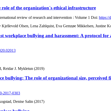
ole of the organization´s ethical infrastructure
rnational review of research and intervention : Volume 1
Doi:
https:/
v Kjellevold Olsen, Lena Zahlquist, Eva Gemzøe Mikkelsen, Justine Ko
t workplace bullying and harassment: A protocol for a
2020.02013
d, Reidar J. Mykletun (2019)
ce bullying: The role of organizational size, perceived
-10-2017-0303
kogstad, Denise Salin (2017)