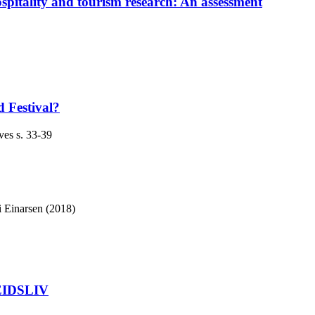
ospitality and tourism research: An assessment
d Festival?
ves
s. 33-39
 Einarsen (2018)
IDSLIV