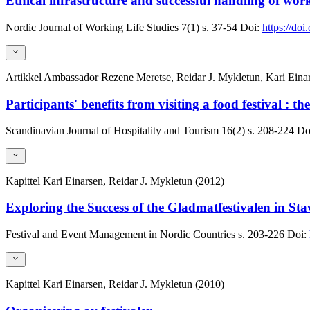
Ethical infrastructure and successful handling of wor
Nordic Journal of Working Life Studies
7(1)
s. 37-54
Doi:
https://do
Artikkel
Ambassador Rezene Meretse, Reidar J. Mykletun, Kari Eina
Participants' benefits from visiting a food festival : t
Scandinavian Journal of Hospitality and Tourism
16(2)
s. 208-224
Do
Kapittel
Kari Einarsen, Reidar J. Mykletun (2012)
Exploring the Success of the Gladmatfestivalen in St
Festival and Event Management in Nordic Countries
s. 203-226
Doi:
Kapittel
Kari Einarsen, Reidar J. Mykletun (2010)