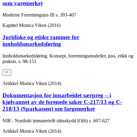
som varemerke)
Moderne Forretningsjus III
s. 393-407
Kapittel
Monica Viken (2016)
Juridiske og etiske rammer for
innholdsmarkedsføring
Innholdsmarkedsføring. Konsept, forretningsmodeller, juss, etikk og
praksis.
s. 98-151
Artikkel
Monica Viken (2014)
Dokumentasjon for innarbeidet særpreg – i
kjølvannet av de forenede saker C-217/13 og C-
218/13 (Sparkassen) om fargemerker
NIR : Nordiskt immateriellt rättsskydd
83(6)
s. 607-627
Artikkel
Monica Viken (2014)