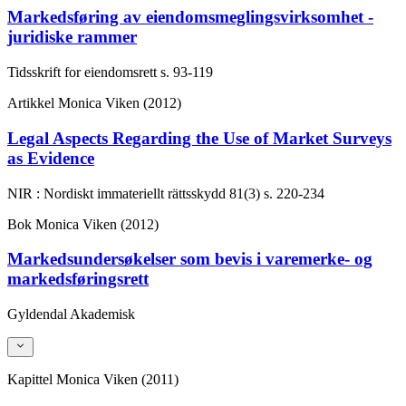
Markedsføring av eiendomsmeglingsvirksomhet -
juridiske rammer
Tidsskrift for eiendomsrett
s. 93-119
Artikkel
Monica Viken (2012)
Legal Aspects Regarding the Use of Market Surveys
as Evidence
NIR : Nordiskt immateriellt rättsskydd
81(3)
s. 220-234
Bok
Monica Viken (2012)
Markedsundersøkelser som bevis i varemerke- og
markedsføringsrett
Gyldendal Akademisk
Kapittel
Monica Viken (2011)