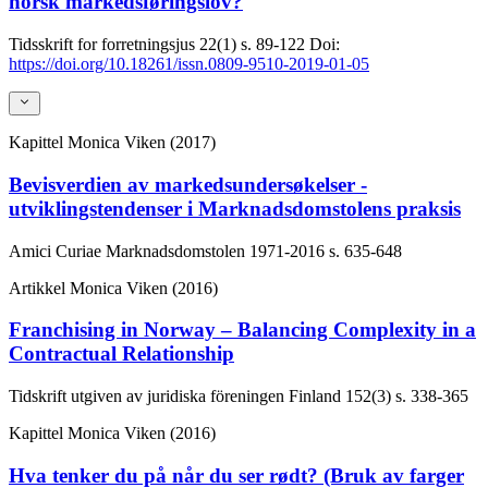
norsk markedsføringslov?
Tidsskrift for forretningsjus
22(1)
s. 89-122
Doi:
https://doi.org/10.18261/issn.0809-9510-2019-01-05
Kapittel
Monica Viken (2017)
Bevisverdien av markedsundersøkelser -
utviklingstendenser i Marknadsdomstolens praksis
Amici Curiae Marknadsdomstolen 1971-2016
s. 635-648
Artikkel
Monica Viken (2016)
Franchising in Norway – Balancing Complexity in a
Contractual Relationship
Tidskrift utgiven av juridiska föreningen Finland
152(3)
s. 338-365
Kapittel
Monica Viken (2016)
Hva tenker du på når du ser rødt? (Bruk av farger