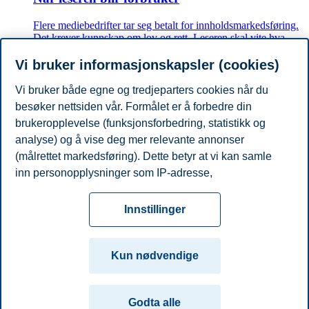
Flere mediebedrifter tar seg betalt for innholdsmarkedsføring.
Det krever kunnskap om lov og rett. Leseren skal vite hva
som er markedsføring og hva som er redaksjonelt innhold.
Vi bruker informasjonskapsler (cookies)
Vi bruker både egne og tredjeparters cookies når du
BI Business Review
besøker nettsiden vår. Formålet er å forbedre din
Når man ikke eier «Skam»
brukeropplevelse (funksjonsforbedring, statistikk og
analyse) og å vise deg mer relevante annonser
Tv-serien «Skam» har tatt Norge med storm. NRK og andre
(målrettet markedsføring). Dette betyr at vi kan samle
aktører vil slå mynt på suksessen. Kan man eie ordet «Skam»
inn personopplysninger som IP-adresse,
og navnene Noora og William?
nettleseraktivitet, lokasjon og brukerpreferanser. Utover
Personvern
Tilgjengelighetserklæring
Disclaimer
Si
cookies som er nødvendige for at nettsiden skal
Cookies
Innstillinger
fungere, kan du enten godta alle eller tilpasse ditt
fra
Beredskap
Kontakt oss
samtykke ved å endre innstillinger.
Campus:
Kun nødvendige
Les mer om våre informasjonskapsler, hvilke
Oslo
Bergen
Trondheim
Stavanger
opplysninger vi samler inn og formålene i innstillinger
Godta alle
for informasjonskapsler. Du kan når som helst endre