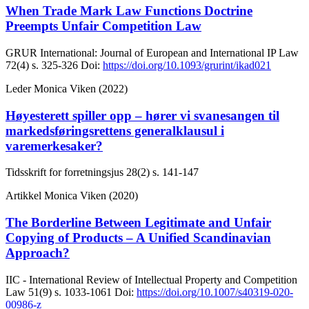
When Trade Mark Law Functions Doctrine
Preempts Unfair Competition Law
GRUR International: Journal of European and International IP Law
72(4)
s. 325-326
Doi:
https://doi.org/10.1093/grurint/ikad021
Leder
Monica Viken (2022)
Høyesterett spiller opp – hører vi svanesangen til
markedsføringsrettens generalklausul i
varemerkesaker?
Tidsskrift for forretningsjus
28(2)
s. 141-147
Artikkel
Monica Viken (2020)
The Borderline Between Legitimate and Unfair
Copying of Products – A Unified Scandinavian
Approach?
IIC - International Review of Intellectual Property and Competition
Law
51(9)
s. 1033-1061
Doi:
https://doi.org/10.1007/s40319-020-
00986-z