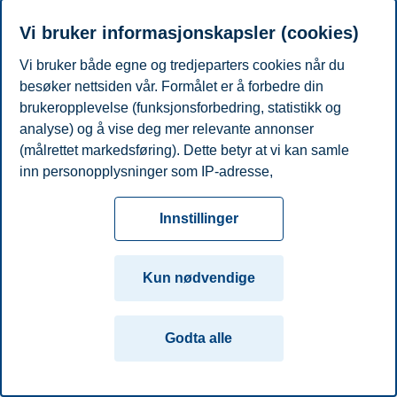
Telefon
+4797172806
E-post
sanda.hajic@bi.no
Vi bruker informasjonskapsler (cookies)
Vi bruker både egne og tredjeparters cookies når du
Personvern
Tilgjengelighetserklæring
Disclaimer
Si
Cookies
besøker nettsiden vår. Formålet er å forbedre din
fra
Beredskap
Kontakt oss
brukeropplevelse (funksjonsforbedring, statistikk og
Campus:
analyse) og å vise deg mer relevante annonser
(målrettet markedsføring). Dette betyr at vi kan samle
Oslo
Bergen
Trondheim
Stavanger
inn personopplysninger som IP-adresse,
nettleseraktivitet, lokasjon og brukerpreferanser. Utover
© 2026 Handelshøyskolen BI
cookies som er nødvendige for at nettsiden skal
Innstillinger
fungere, kan du enten godta alle eller tilpasse ditt
samtykke ved å endre innstillinger.
Kun nødvendige
Les mer om våre informasjonskapsler, hvilke
opplysninger vi samler inn og formålene i innstillinger
Godta alle
for informasjonskapsler. Du kan når som helst endre
eller trekke tilbake ditt samtykke i innstillingene ved å
klikke på «Cookies» nederst på nettsiden vår.