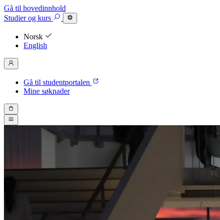
Gå til hovedinnhold
Studier
og kurs
Norsk
English
Gå til studentportalen
Mine søknader