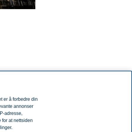
t er å forbedre din
levante annonser
IP-adresse,
for at nettsiden
ed noe helt nytt, og derfor har to av våre dyktige studenter mange
et er, og litt om hva du kan forvente i høst rundt studiestart.
linger.