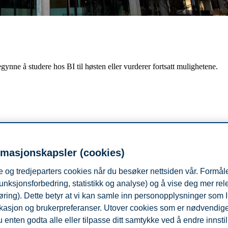
nne å studere hos BI til høsten eller vurderer fortsatt mulighetene.
rmasjonskapsler (cookies)
 og tredjeparters cookies når du besøker nettsiden vår. Formåle
unksjonsforbedring, statistikk og analyse) og å vise deg mer re
øring). Dette betyr at vi kan samle inn personopplysninger som 
 lokasjon og brukerpreferanser. Utover cookies som er nødvendige 
estart og studentmiljøet på BI. Det kan være skremmende å gå i møte m
vil to av våre studenter presentere hva BI faktisk er, hvordan studiemiljø
 enten godta alle eller tilpasse ditt samtykke ved å endre innstil