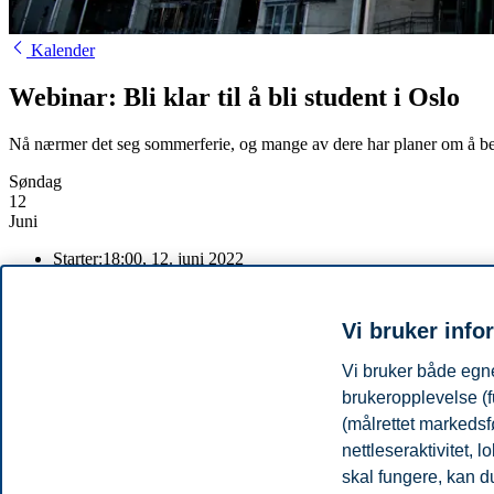
Kalender
Webinar: Bli klar til å bli student i Oslo
Nå nærmer det seg sommerferie, og mange av dere har planer om å begy
Søndag
12
Juni
Starter:
18:00, 12. juni 2022
Slutter:
19:00, 12. juni 2022
Sted:
Zoom
Påmeldingsfrist:
12.06.2022 18:30
Vi bruker info
Kontakt:
simon norheim
(simon.s.norheim@bi.no)
Vi bruker både egne
Meld deg på
brukeropplevelse (f
Hvordan er det å starte på studier hos BI? Hvordan er studentlivet?
(målrettet markedsf
nettleseraktivitet,
Dersom du skal starte på BI har du nok mange spørsmål angående studi
gode tips og råd til deg som skal begynne å studere.. I dette webinaret 
skal fungere, kan du