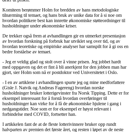
Komiteen berømmer Holm for bredden av hans metodologiske
tilnærming til temaet, og hans bruk av unike data for å si noe om
hvordan politikere best kan innrette økonomiske støtteordninger til
husholdninger under økonomiske kriser.
De trekker også frem at avhandlingen gir en utmerket presentasjon
av hvordan forskning på forbruk har utviklet seg over tid, og av
hvordan teoretiske og empiriske analyser har samspilt for å gi oss en
bedre forståelse av temaet.
- Jeg er veldig glad og stolt over å vinne prisen. Jeg jobbet hardt
med oppgaven og det er fint å bli anerkjent for den jobben man har
gjort, sier Holm som nå er postdoktor ved Universitetet i Oslo.
- I en av artiklene i avhandlingen spurte jeg og mine medforfattere
(Gisle J. Natvik og Andreas Fagereng) hvordan norske
husholdninger bruker lotterigevinster fra Norsk Tipping. Dette er for
eksempel interessant for å forstå hvordan overføringer til
husholdninger kan virke for å få de økonomiske hjulene i gang i
nedgangstider. Noe som er for eksempel er høyst relevant i
forbindelse med COVID, fortsetter han.
I artikkelen fant de at de fleste lotterivinnere bruker opp rundt
halvparten av premien det første året, og resten i løpet av de neste