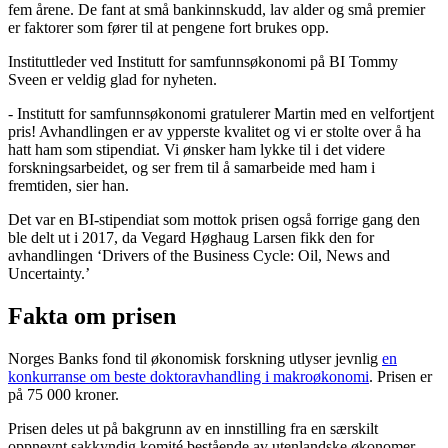
fem årene. De fant at små bankinnskudd, lav alder og små premier
er faktorer som fører til at pengene fort brukes opp.
Instituttleder ved Institutt for samfunnsøkonomi på BI Tommy
Sveen er veldig glad for nyheten.
- Institutt for samfunnsøkonomi gratulerer Martin med en velfortjent
pris! Avhandlingen er av ypperste kvalitet og vi er stolte over å ha
hatt ham som stipendiat. Vi ønsker ham lykke til i det videre
forskningsarbeidet, og ser frem til å samarbeide med ham i
fremtiden, sier han.
Det var en BI-stipendiat som mottok prisen også forrige gang den
ble delt ut i 2017, da Vegard Høghaug Larsen fikk den for
avhandlingen ‘Drivers of the Business Cycle: Oil, News and
Uncertainty.’
Fakta om prisen
Norges Banks fond til økonomisk forskning utlyser jevnlig
en
konkurranse om beste doktoravhandling i makroøkonomi
. Prisen er
på 75 000 kroner.
Prisen deles ut på bakgrunn av en innstilling fra en særskilt
oppnevnt sakkyndig komité bestående av utenlandske økonomer