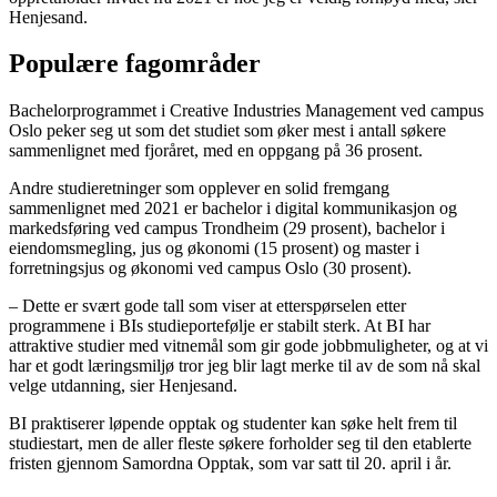
Henjesand.
Populære fagområder
Bachelorprogrammet i Creative Industries Management ved campus
Oslo peker seg ut som det studiet som øker mest i antall søkere
sammenlignet med fjoråret, med en oppgang på 36 prosent.
Andre studieretninger som opplever en solid fremgang
sammenlignet med 2021 er bachelor i digital kommunikasjon og
markedsføring ved campus Trondheim (29 prosent), bachelor i
eiendomsmegling, jus og økonomi (15 prosent) og master i
forretningsjus og økonomi ved campus Oslo (30 prosent).
– Dette er svært gode tall som viser at etterspørselen etter
programmene i BIs studieportefølje er stabilt sterk. At BI har
attraktive studier med vitnemål som gir gode jobbmuligheter, og at vi
har et godt læringsmiljø tror jeg blir lagt merke til av de som nå skal
velge utdanning, sier Henjesand.
BI praktiserer løpende opptak og studenter kan søke helt frem til
studiestart, men de aller fleste søkere forholder seg til den etablerte
fristen gjennom Samordna Opptak, som var satt til 20. april i år.