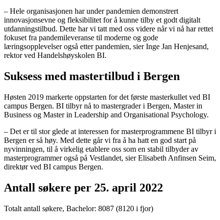
– Hele organisasjonen har under pandemien demonstrert
innovasjonsevne og fleksibilitet for å kunne tilby et godt digitalt
utdanningstilbud. Dette har vi tatt med oss videre når vi nå har rettet
fokuset fra pandemileveranse til moderne og gode
læringsopplevelser også etter pandemien, sier Inge Jan Henjesand,
rektor ved Handelshøyskolen BI.
Suksess med mastertilbud i Bergen
Høsten 2019 markerte oppstarten for det første masterkullet ved BI
campus Bergen. BI tilbyr nå to mastergrader i Bergen, Master in
Business og Master in Leadership and Organisational Psychology.
– Det er til stor glede at interessen for masterprogrammene BI tilbyr i
Bergen er så høy. Med dette går vi fra å ha hatt en god start på
nyvinningen, til å virkelig etablere oss som en stabil tilbyder av
masterprogrammer også på Vestlandet, sier Elisabeth Anfinsen Seim,
direktør ved BI campus Bergen.
Antall søkere per 25. april 2022
Totalt antall søkere, Bachelor: 8087 (8120 i fjor)