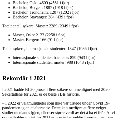
Bachelor, Oslo: 4609 (4561 i fjor)
Bachelor, Bergen: 1887 (1918 i fjor)
Bachelor, Trondheim: 1207 (1202 i fjor)
Bachelor, Stavanger: 384 (439 i fjor)
Totalt antall søkere, Master: 2289 (2349 i fjor)
Master, Oslo: 2123 (2258 i fjor)
Master, Bergen: 166 (91 i fjor)
Totale søkere, internasjonale studenter: 1847 (1986 i fjor)
Internasjonale studenter, bachelor: 859 (943 i fjor)
Internasjonale studenter, master: 988 (1043 i fjor)
Rekordår i 2021
I 2021 hadde BI 20 prosent flere søkere sammenlignet med 2020.
Søkertallene for 2021 er de beste i BIs historie.
– I 2022 er valgmuligheter som ikke var tilstede under Covid 19-
pandemien igjen et alternativ. Dette kan medføre at flere velger
studier utenlands igjen, eller ser større verdi av det å ha et friår. At vi
opprettholder nivået fra 2021 er noe jeg er veldig fornøyd med, sier