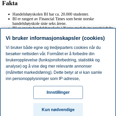
Fakta
Handelshøyskolen BI har ca. 20.000 studenter.
BI er rangert av Financial Times som beste norske
handelshøyskole siste seks årene.
BI er eneste handelshøyskole i Norge med de tre prestisjefylte
internasjonale akkrediteringene AACSB, EQUIS og AMBA.
Vi bruker informasjonskapsler (cookies)
Hvert år har BIs bachelor- og masterprogrammer cirka 10.000
søkere.
Søkertallene er sammenlignet mellom 19. april i 2021 og 25.
Vi bruker både egne og tredjeparters cookies når du
april i 2022.
besøker nettsiden vår. Formålet er å forbedre din
Det er begrenset med antall plasser på hvert studieprogram.
brukeropplevelse (funksjonsforbedring, statistikk og
Faglig vurdering og karaktersnitt avgjør hvem som får plass.
analyse) og å vise deg mer relevante annonser
Del artikkelen:
(målrettet markedsføring). Dette betyr at vi kan samle
inn personopplysninger som IP-adresse,
Du kan også se
alle nyheter her
.
nettleseraktivitet, lokasjon og brukerpreferanser. Utover
Personvern
Tilgjengelighetserklæring
Disclaimer
Si
cookies som er nødvendige for at nettsiden skal
Cookies
Innstillinger
fungere, kan du enten godta alle eller tilpasse ditt
fra
Beredskap
Kontakt oss
samtykke ved å endre innstillinger.
Campus:
Kun nødvendige
Les mer om våre informasjonskapsler, hvilke