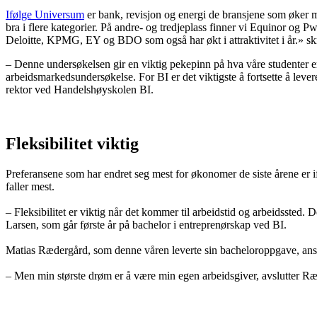
Ifølge Universum
er bank, revisjon og energi de bransjene som øker mes
bra i flere kategorier. På andre- og tredjeplass finner vi Equinor og 
Deloitte, KPMG, EY og BDO som også har økt i attraktivitet i år.» s
– Denne undersøkelsen gir en viktig pekepinn på hva våre studenter er
arbeidsmarkedsundersøkelse. For BI er det viktigste å fortsette å lever
rektor ved Handelshøyskolen BI.
Fleksibilitet viktig
Preferansene som har endret seg mest for økonomer de siste årene er i
faller mest.
– Fleksibilitet er viktig når det kommer til arbeidstid og arbeidssted.
Larsen, som går første år på bachelor i entreprenørskap ved BI.
Matias Rædergård, som denne våren leverte sin bacheloroppgave, anser f
– Men min største drøm er å være min egen arbeidsgiver, avslutter R