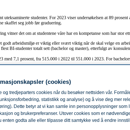
teksaminerte studenter. For 2023 viser undersøkelsen at 89 prosent av
ne skaffet seg jobb før graduering.
ring vitner det om at studentene våre har en kompetanse som har stor et
godt arbeidsmiljø er viktig eller svært viktig når de skal velge en arbei
r flest BI-studenter totalt sett (bachelor og master), etterfulgt av kons
3 med 7,1 prosent, fra 515.000 i 2022 til 551.000 i 2023. For bachelor
e
rmasjonskapsler (cookies)
 og tredjeparters cookies når du besøker nettsiden vår. Formåle
.
svarende 37 prosent av mottakere.
unksjonsforbedring, statistikk og analyse) og å vise deg mer re
er de vanligste stillingstitlene for nyutdannede studenter (bachelor og m
øring). Dette betyr at vi kan samle inn personopplysninger som 
ler internship under studietiden.
 lokasjon og brukerpreferanser. Utover cookies som er nødvendige 
 enten godta alle eller tilpasse ditt samtykke ved å endre innstil