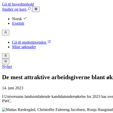
Gå til hovedinnhold
Studier
og kurs
Norsk
English
Gå til studentportalen
Mine søknader
Nyhet
De mest attraktive arbeidsgiverne blant ø
14. juni 2023
I Universums landsomfattende kandidatundersøkelse for 2023 har over
PWC.