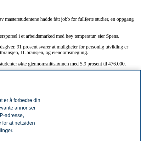
 masterstudentene hadde fått jobb før fullførte studier, en oppgang
terspørsel i et arbeidsmarked med høy temperatur, sier Spens.
dsgiver. 91 prosent svarer at muligheter for personlig utvikling er
ulentbransjen, IT-bransjen, og eiendomsmegling.
studenter økte gjennomsnittslønnen med 5,9 prosent til 476.000.
t er å forbedre din
levante annonser
aster) på BI.
IP-adresse,
for at nettsiden
linger.