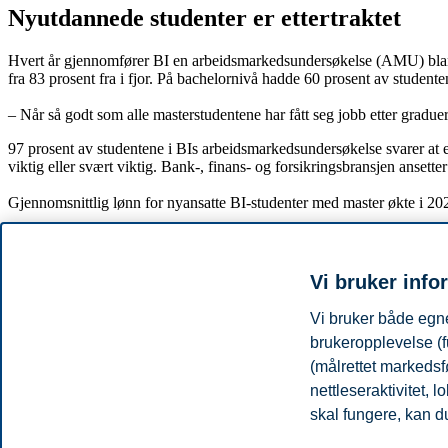
Nyutdannede studenter er ettertraktet
Hvert år gjennomfører BI en arbeidsmarkedsundersøkelse (AMU) blant u
fra 83 prosent fra i fjor. På bachelornivå hadde 60 prosent av studente
– Når så godt som alle masterstudentene har fått seg jobb etter gradue
97 prosent av studentene i BIs arbeidsmarkedsundersøkelse svarer at et 
viktig eller svært viktig. Bank-, finans- og forsikringsbransjen ansette
Gjennomsnittlig lønn for nyansatte BI-studenter med master økte i 202
Fakta om BIs arbeidsmarkedsundersøkels
Vi bruker info
Vi bruker både egne
BIs arbeidsmarkedsundersøkelse (AMU) gjennomføres hvert år
I år ble undersøkelsen sendt til 3880 studenter. 1288 svarte, til
brukeropplevelse (f
Konsulenter, rådgivere, analytikere, markedsførere og revisorer 
(målrettet markedsf
Over 90 prosent av studentene hadde deltidsjobb, sommerjobb el
nettleseraktivitet,
82 prosent mener lønn er viktig eller svært viktig.
skal fungere, kan du