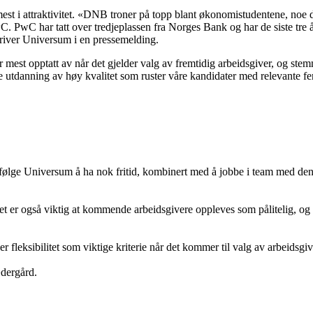
t i attraktivitet. «DNB troner på topp blant økonomistudentene, noe de o
PwC. PwC har tatt over tredjeplassen fra Norges Bank og har de siste tr
kriver Universum i en pressemelding.
 mest opptatt av når det gjelder valg av fremtidig arbeidsgiver, og st
e utdanning av høy kvalitet som ruster våre kandidater med relevante fer
følge Universum å ha nok fritid, kombinert med å jobbe i team med den 
 Det er også viktig at kommende arbeidsgivere oppleves som pålitelig, og 
leksibilitet som viktige kriterie når det kommer til valg av arbeidsgiv
ædergård.