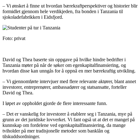
– Vi ønsket å finne ut hvordan bærekraftperspektiver og historier blir
formidlet gjennom hele verdikjeden, fra bonden i Tanzania til
sjokoladefabrikken i Eidsfjord.
Foto: privat
David og Thea baserte sin oppgave på hvilke hindre bedrifter i
Tanzania møter på når de søker om egenkapitalfinansiering, og
hvordan disse kan unngås for å oppnå en mer bærekraftig utvikling.
– Vi gjennomførte intervjuer med flere relevante aktører, blant annet
investorer, entreprenører, ambassadører og statsansatte, forteller
David og Thea.
I løpet av oppholdet gjorde de flere interessante funn.
– Det er vanskelig for investorer å etablere seg i Tanzania, mye på
grunn av det juridiske lovverket. Vi fant også ut at det er mangel på
kunnskap om fordelene ved egenkapitalfinansiering, da mange
tviholder på mer tradisjonelle metoder som banklån og
tilskuddsordninger.