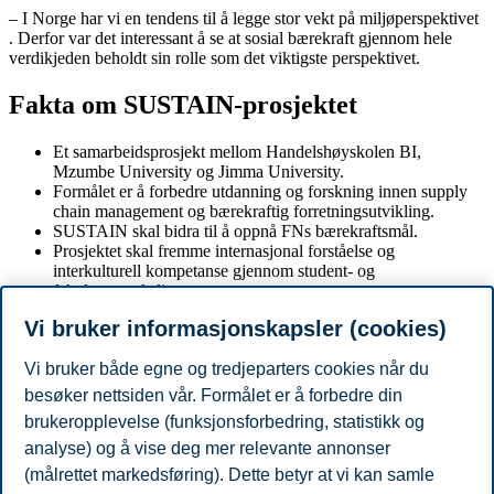
– I Norge har vi en tendens til å legge stor vekt på miljøperspektivet
. Derfor var det interessant å se at sosial bærekraft gjennom hele
verdikjeden beholdt sin rolle som det viktigste perspektivet.
Fakta om SUSTAIN-prosjektet
Et samarbeidsprosjekt mellom Handelshøyskolen BI,
Mzumbe University og Jimma University.
Formålet er å forbedre utdanning og forskning innen supply
chain management og bærekraftig forretningsutvikling.
SUSTAIN skal bidra til å oppnå FNs bærekraftsmål.
Prosjektet skal fremme internasjonal forståelse og
interkulturell kompetanse gjennom student- og
fakultetsutveksling.
Prosjektet er finansiert av DiKu NORPART.
Vi bruker informasjonskapsler (cookies)
Ved utgangen av 2023 hadde SUSTAIN gitt over 100
studenter mulighet til lang eller kortvarig utveksling.
Vi bruker både egne og tredjeparters cookies når du
Les mer om SUSTAIN-prosjektet på BIs engelske nettsider her
.
besøker nettsiden vår. Formålet er å forbedre din
brukeropplevelse (funksjonsforbedring, statistikk og
analyse) og å vise deg mer relevante annonser
Del artikkelen:
(målrettet markedsføring). Dette betyr at vi kan samle