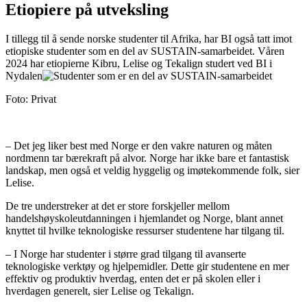
Etiopiere på utveksling
I tillegg til å sende norske studenter til Afrika, har BI også tatt imot
etiopiske studenter som en del av SUSTAIN-samarbeidet. Våren
2024 har etiopierne Kibru, Lelise og Tekalign studert ved BI i
Nydalen
Foto: Privat
– Det jeg liker best med Norge er den vakre naturen og måten
nordmenn tar bærekraft på alvor. Norge har ikke bare et fantastisk
landskap, men også et veldig hyggelig og imøtekommende folk, sier
Lelise.
De tre understreker at det er store forskjeller mellom
handelshøyskoleutdanningen i hjemlandet og Norge, blant annet
knyttet til hvilke teknologiske ressurser studentene har tilgang til.
– I Norge har studenter i større grad tilgang til avanserte
teknologiske verktøy og hjelpemidler. Dette gir studentene en mer
effektiv og produktiv hverdag, enten det er på skolen eller i
hverdagen generelt, sier Lelise og Tekalign.