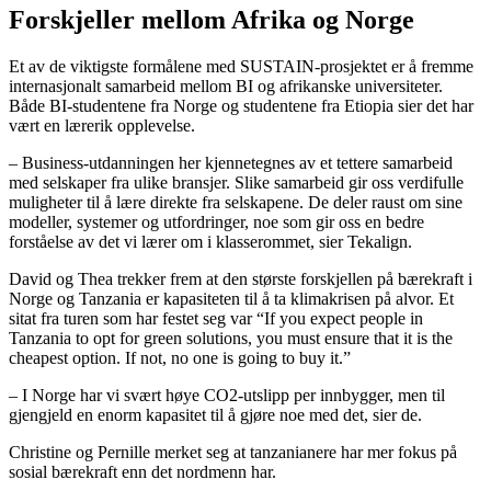
Forskjeller mellom Afrika og Norge
Et av de viktigste formålene med SUSTAIN-prosjektet er å fremme
internasjonalt samarbeid mellom BI og afrikanske universiteter.
Både BI-studentene fra Norge og studentene fra Etiopia sier det har
vært en lærerik opplevelse.
– Business-utdanningen her kjennetegnes av et tettere samarbeid
med selskaper fra ulike bransjer. Slike samarbeid gir oss verdifulle
muligheter til å lære direkte fra selskapene. De deler raust om sine
modeller, systemer og utfordringer, noe som gir oss en bedre
forståelse av det vi lærer om i klasserommet, sier Tekalign.
David og Thea trekker frem at den største forskjellen på bærekraft i
Norge og Tanzania er kapasiteten til å ta klimakrisen på alvor. Et
sitat fra turen som har festet seg var “If you expect people in
Tanzania to opt for green solutions, you must ensure that it is the
cheapest option. If not, no one is going to buy it.”
– I Norge har vi svært høye CO2-utslipp per innbygger, men til
gjengjeld en enorm kapasitet til å gjøre noe med det, sier de.
Christine og Pernille merket seg at tanzanianere har mer fokus på
sosial bærekraft enn det nordmenn har.