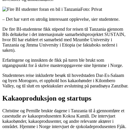
Foto: Privat
– Det har vært en utrolig interessant opplevelse, sier studentene.
De fire BI-studentene fikk stipend for reisen til Tanzania gjennom
BIs deltakelse i det internasjonale samarbeidsprosjektet SUSTAIN,
hvor BI har etablert et samarbeid med Mzumbe University i
Tanzania og Jimma University i Etiopia (se faktaboks nederst i
saken).
Erfaringene og innsikten de fikk på turen ble brukt som
utgangspunkt for å skrive masteroppgavene sine hjemme i Norge.
Studentenes reise inkluderte besøk til hovedstaden Dar-Es-Salaam
og byen Morogoro, et opphold hos kakaobønder i Kilombero
Valley, og til slutt en spektakulær avslutning på paradisøya Zanzibar.
Kakaoproduksjon og startups
Christine og Pernille brukte dagene i Tanzania til å gjennomføre et
casestudie av kakaoprodusenten Kokoa Kamili. De intervjuet
kakaobønder, kakaoprodusenter, og andre relevante aktører i
området. Hjemme i Norge intervjuet de sjokoladeprodusenten Fjåk.