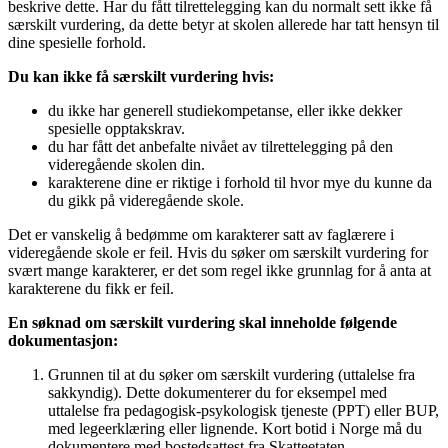
beskrive dette. Har du fått tilrettelegging kan du normalt sett ikke få
særskilt vurdering, da dette betyr at skolen allerede har tatt hensyn til
dine spesielle forhold.
Du kan ikke få særskilt vurdering hvis:
du ikke har generell studiekompetanse, eller ikke dekker
spesielle opptakskrav.
du har fått det anbefalte nivået av tilrettelegging på den
videregående skolen din.
karakterene dine er riktige i forhold til hvor mye du kunne da
du gikk på videregående skole.
Det er vanskelig å bedømme om karakterer satt av faglærere i
videregående skole er feil. Hvis du søker om særskilt vurdering for
svært mange karakterer, er det som regel ikke grunnlag for å anta at
karakterene du fikk er feil.
En søknad om særskilt vurdering skal inneholde følgende
dokumentasjon:
Grunnen til at du søker om særskilt vurdering (uttalelse fra
sakkyndig). Dette dokumenterer du for eksempel med
uttalelse fra pedagogisk-psykologisk tjeneste (PPT) eller BUP,
med legeerklæring eller lignende. Kort botid i Norge må du
dokumentere med bostedsattest fra Skatteetaten.