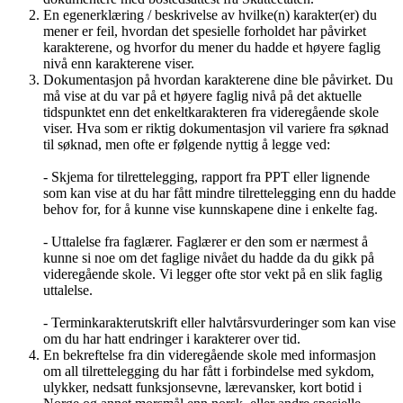
En egenerklæring / beskrivelse av hvilke(n) karakter(er) du
mener er feil, hvordan det spesielle forholdet har påvirket
karakterene, og hvorfor du mener du hadde et høyere faglig
nivå enn karakterene viser.
Dokumentasjon på hvordan karakterene dine ble påvirket. Du
må vise at du var på et høyere faglig nivå på det aktuelle
tidspunktet enn det enkeltkarakteren fra videregående skole
viser. Hva som er riktig dokumentasjon vil variere fra søknad
til søknad, men ofte er følgende nyttig å legge ved:
- Skjema for tilrettelegging, rapport fra PPT eller lignende
som kan vise at du har fått mindre tilrettelegging enn du hadde
behov for, for å kunne vise kunnskapene dine i enkelte fag.
- Uttalelse fra faglærer. Faglærer er den som er nærmest å
kunne si noe om det faglige nivået du hadde da du gikk på
videregående skole. Vi legger ofte stor vekt på en slik faglig
uttalelse.
- Terminkarakterutskrift eller halvtårsvurderinger som kan vise
om du har hatt endringer i karakterer over tid.
En bekreftelse fra din videregående skole med informasjon
om all tilrettelegging du har fått i forbindelse med sykdom,
ulykker, nedsatt funksjonsevne, lærevansker, kort botid i