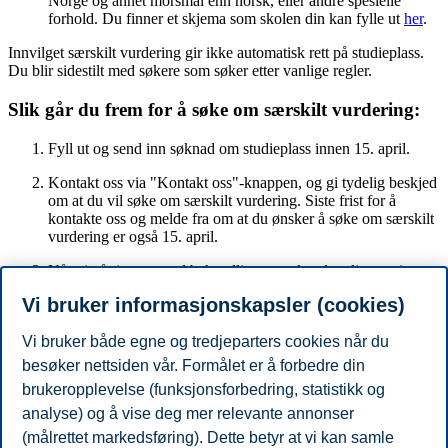
Norge og annet morsmål enn norsk, eller andre spesielle
forhold. Du finner et skjema som skolen din kan fylle ut
her
.
Innvilget særskilt vurdering gir ikke automatisk rett på studieplass.
Du blir sidestilt med søkere som søker etter vanlige regler.
Slik går du frem for å søke om særskilt vurdering:
Fyll ut og send inn søknad om studieplass innen 15. april.
Kontakt oss via "Kontakt oss"-knappen, og gi tydelig beskjed
om at du vil søke om særskilt vurdering. Siste frist for å
kontakte oss og melde fra om at du ønsker å søke om særskilt
vurdering er også 15. april.
Når vi går i gang med behandling av søknaden din tar vi
kontakt for å be deg laste opp dokumentasjon som ligger til
Vi bruker informasjonskapsler (cookies)
grunn for din søknad, slik at dette blir markert som sensitiv
informasjon. Du vil få en frist for opplastning av
Vi bruker både egne og tredjeparters cookies når du
dokumentene som nevnt over. Det gis ikke utvidet frist.
Dersom fristen for opplastning ikke overholdes, vil vi ikke
besøker nettsiden vår. Formålet er å forbedre din
behandle søknad om særskilt vurdering.
brukeropplevelse (funksjonsforbedring, statistikk og
OBS: Ordningen med rangering på grunnlag av særskilt vurdering
analyse) og å vise deg mer relevante annonser
avvikles fra og med opptak til studieåret 2027/2028.
(målrettet markedsføring). Dette betyr at vi kan samle