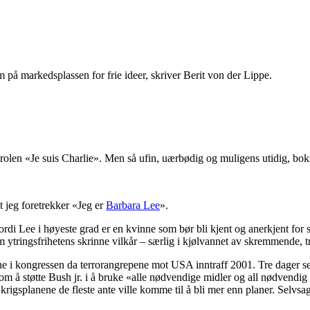
m på markedsplassen for frie ideer, skriver Berit von der Lippe.
en «Je suis Charlie». Men så ufin, uærbødig og muligens utidig, bokstave
t jeg foretrekker «Jeg er
Barbara Lee
».
ordi Lee i høyeste grad er en kvinne som bør bli kjent og anerkjent for si
 ytringsfrihetens skrinne vilkår – særlig i kjølvannet av skremmende, tr
 i kongressen da terrorangrepene mot USA inntraff 2001. Tre dager se
 å støtte Bush jr. i å bruke «alle nødvendige midler og all nødvendig m
igsplanene de fleste ante ville komme til å bli mer enn planer. Selvsag