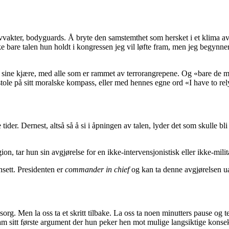
 livvakter, bodyguards. Å bryte den samstemthet som hersket i et klima 
ikke bare talen hun holdt i kongressen jeg vil løfte fram, men jeg begyn
sine kjære, med alle som er rammet av terrorangrepene. Og «bare de mest
må stole på sitt moralske kompass, eller med hennes egne ord «I have to
 tider. Dernest, altså så å si i åpningen av talen, lyder det som skulle b
ion, tar hun sin avgjørelse for en ikke-intervensjonistisk eller ikke-milit
nsett. Presidenten er
commander in chief
og kan ta denne avgjørelsen 
org. Men la oss ta et skritt tilbake. La oss ta noen minutters pause og
am sitt første argument der hun peker hen mot mulige langsiktige kon