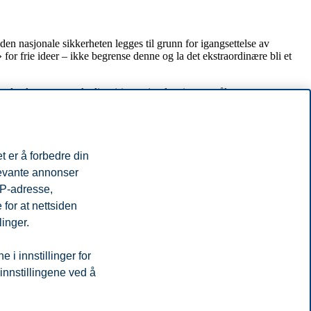
 den nasjonale sikkerheten legges til grunn for igangsettelse av
 for frie ideer – ikke begrense denne og la det ekstraordinære bli et
tiende aksepterer makteliten(e)s avgjørelser i spørsmål om
ture the evil that we deplore and distain
. Mens vi går til handling, la
 markedsplassen for frie ideer – den frihet som får de fleste til å si
t er å forbedre din
levante annonser
IP-adresse,
for at nettsiden
linger.
i innstillinger for
 innstillingene ved å