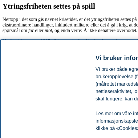
Ytringsfriheten settes på spill
Nettopp i det som gis navnet krisetider, er det ytringsfriheten settes p
ekstraordinære handlinger, inkludert militære eller det å gå i krig, at
spørsmål om
for
eller
mot
, og enda verre: Å ikke debattere overhodet.
Verden i dag, anno 2015, tilsier at vi må trekke lærdom at den varsomhe
krigsdeltakelse. Det er viktigere enn på lenge at vi lar stemmer som d
Jeg gjør det igjen og gjør det med parafrasering av Lees avsluttende or
Vi bruker info
oss for all del ikke gi næring til den ondskap vi misliker og forakter. D
«Je suis Charlie», og som får meg til å si «Jeg er Barbara Lee».
Vi bruker både egne
brukeropplevelse (f
Referanse:
(målrettet markedsf
nettleseraktivitet,
Artikkelen er publisert som essay i morgenbladet.no 30. januar 2015
skal fungere, kan du
Kommunikasjon og media
Del artikkelen:
Les mer om våre inf
informasjonskapsler.
klikke på «Cookies»
Du kan også se
alle nyheter her
.