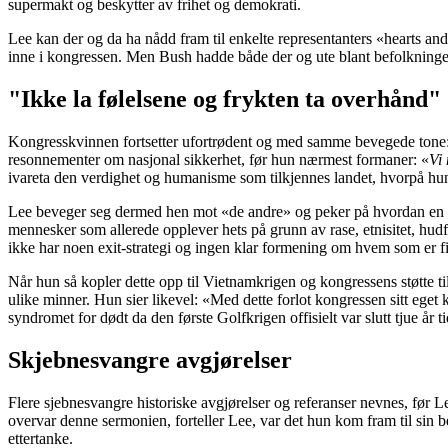
supermakt og beskytter av frihet og demokrati.
Lee kan der og da ha nådd fram til enkelte representanters «hearts a
inne i kongressen. Men Bush hadde både der og ute blant befolkninge
"Ikke la følelsene og frykten ta overhånd"
Kongresskvinnen fortsetter ufortrødent og med samme bevegede tone: 
resonnementer om nasjonal sikkerhet, før hun nærmest formaner: «
Vi 
ivareta den verdighet og humanisme som tilkjennes landet, hvorpå hun
Lee beveger seg dermed hen mot «de andre» og peker på hvordan en mili
mennesker som allerede opplever hets på grunn av rase, etnisitet, hudf
ikke har noen exit-strategi og ingen klar formening om hvem som er fie
Når hun så kopler dette opp til Vietnamkrigen og kongressens støtte t
ulike minner. Hun sier likevel: «Med dette forlot kongressen sitt ege
syndromet for dødt da den første Golfkrigen offisielt var slutt tjue år 
Skjebnesvangre avgjørelser
Flere sjebnesvangre historiske avgjørelser og referanser nevnes, før L
overvar denne sermonien, forteller Lee, var det hun kom fram til sin be
ettertanke.