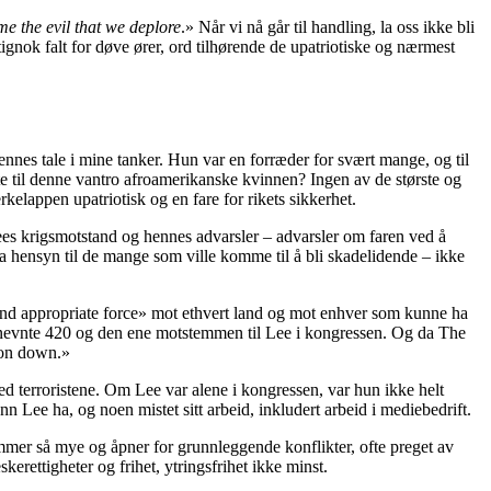
me the evil that we deplore
.» Når vi nå går til handling, la oss ikke bli
tignok falt for døve ører, ord tilhørende de upatriotiske og nærmest
nnes tale i mine tanker. Hun var en forræder for svært mange, og til
lytte til denne vantro afroamerikanske kvinnen? Ingen av de største og
kelappen upatriotisk og en fare for rikets sikkerhet.
Lees krigsmotstand og hennes advarsler – advarsler om faren ved å
ta hensyn til de mange som ville komme til å bli skadelidende – ikke
 and appropriate force» mot ethvert land og mot enhver som kunne ha
e nevnte 420 og den ene motstemmen til Lee i kongressen. Og da The
o on down.»
 terroristene. Om Lee var alene i kongressen, var hun ikke helt
 Lee ha, og noen mistet sitt arbeid, inkludert arbeid i mediebedrift.
rommer så mye og åpner for grunnleggende konflikter, ofte preget av
erettigheter og frihet, ytringsfrihet ikke minst.