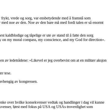
av frykt, vrede og sorg, var ensbetydende med å framstå som
ner med noe av den. Noe av den bare må med fordi talen er så enormt
 kaldblodige og tåpelige er ute av stand til å fatte den sorg
 rely on my moral compass, my conscience, and my God for direction».
li en av ledetrådene: «Likevel er jeg overbevist om at en militær aksjon
ær tese.
uavhengig av kongressen.
 tenke over hvilke konsekvenser vedtak og handlinger i dag vil kunne
sekvenser, først med fokus på USA og USAs troverdighet som