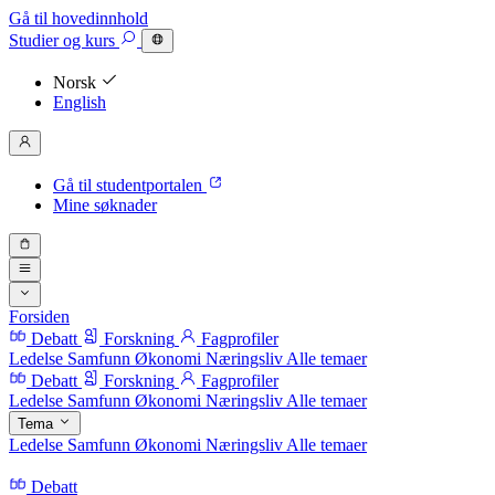
Gå til hovedinnhold
Studier
og kurs
Norsk
English
Gå til studentportalen
Mine søknader
Forsiden
Debatt
Forskning
Fagprofiler
Ledelse
Samfunn
Økonomi
Næringsliv
Alle temaer
Debatt
Forskning
Fagprofiler
Ledelse
Samfunn
Økonomi
Næringsliv
Alle temaer
Tema
Ledelse
Samfunn
Økonomi
Næringsliv
Alle temaer
Debatt