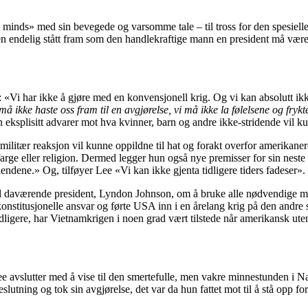
nd minds» med sin bevegede og varsomme tale – til tross for den spesiel
n endelig stått fram som den handlekraftige mann en president må være
«Vi har ikke å gjøre med en konvensjonell krig. Og vi kan absolutt ik
må ikke haste oss fram til en avgjørelse, vi må ikke la følelsene og fryk
 eksplisitt advarer mot hva kvinner, barn og andre ikke-stridende vil 
tær reaksjon vil kunne oppildne til hat og forakt overfor amerikanere 
arge eller religion. Dermed legger hun også nye premisser for sin neste
ndene.» Og, tilføyer Lee «Vi kan ikke gjenta tidligere tiders fadeser».
il daværende president, Lyndon Johnson, om å bruke alle nødvendige mid
t konstitusjonelle ansvar og førte USA inn i en årelang krig på den and
tidligere, har Vietnamkrigen i noen grad vært tilstede når amerikansk uten
ee avslutter med å vise til den smertefulle, men vakre minnestunden i N
slutning og tok sin avgjørelse, det var da hun fattet mot til å stå opp fo