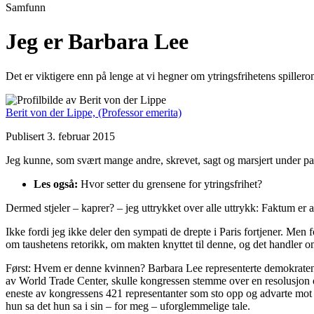
Samfunn
Jeg er Barbara Lee
Det er viktigere enn på lenge at vi hegner om ytringsfrihetens spillero
Berit von der Lippe,
(Professor emerita)
Publisert 3. februar 2015
Jeg kunne, som svært mange andre, skrevet, sagt og marsjert under parol
Les også:
Hvor setter du grensene for ytringsfrihet?
Dermed stjeler – kaprer? – jeg uttrykket over alle uttrykk: Faktum er a
Ikke fordi jeg ikke deler den sympati de drepte i Paris fortjener. Men f
om taushetens retorikk, om makten knyttet til denne, og det handler om
Først: Hvem er denne kvinnen? Barbara Lee representerte demokratene
av World Trade Center, skulle kongressen stemme over en resolusjon om
eneste av kongressens 421 representanter som sto opp og advarte mot kr
hun sa det hun sa i sin – for meg – uforglemmelige tale.