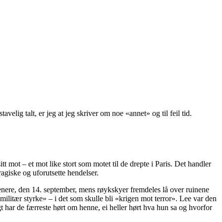
lig talt, er jeg at jeg skriver om noe «annet» og til feil tid.
tt mot – et mot like stort som motet til de drepte i Paris. Det handler
agiske og uforutsette hendelser.
nere, den 14. september, mens røykskyer fremdeles lå over ruinene
ilitær styrke» – i det som skulle bli «krigen mot terror». Lee var den
t har de færreste hørt om henne, ei heller hørt hva hun sa og hvorfor