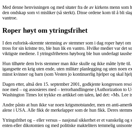
Med denne henvisningen og med sitater fra de av kirkens menn som h
den ondskap som vi misliker (så sterkt). Disse ordene kom til å bli sla
vantroe.
Roper høyt om ytringsfrihet
I den euforisk-skremte stemning av stemmer som i dag roper høyt om yt
tross for sin kristne tro, ble hun lik en vantro. Hvilke medier var det 
viktigste mediene. I ytringsfrihetens høyborg ble hun underlagt taushet
Hun tilhørte dem hvis stemmer man ikke skulle og ikke måtte lytte til
igangsette en krig uten ende, uten militær planlegging og uten noen ex
minst kvinner og barn (som Vesten jo kontinuerlig hjelper og skal hjel
Dagen etter, altså den 15. september 2001, godkjente kongressen reso
noe med – og assosieres med – terrorhandlingene (Authorization to U
Washington Times lot trykke en artikkel om talen, lød det: «Ms. Lee 
Andre påsto at hun ikke var noen krigsmotstander, men en anti-amerik
alene i USA. Alle fikk de merkelapper som de hun fikk. Deres stemmer v
Ytringsfrihet og – eller versus – nasjonal sikkerhet er et vanskelig o
enten-eller dikotomien og med politiske makteliters temmelig unisonte s