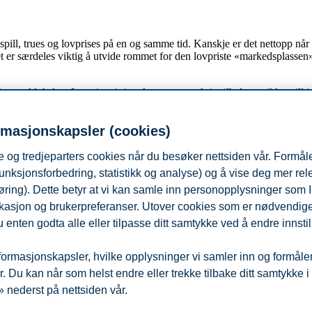
å spill, trues og lovprises på en og samme tid. Kanskje er det nettopp når
 det er særdeles viktig å utvide rommet for den lovpriste «markedsplassen»
t og klokskap Lee viser i sin tale – ta noen skritt tilbake og ikke still
en til Lee for mer enn 13 år siden komme til orde.
d fra talen – talen som aldri slipper taket i meg:
As we act, let us not nu
rmasjonskapsler (cookies)
et er viktigere enn på lenge at vi hegner om ytringsfrihetens spillerom på
 og tredjeparters cookies når du besøker nettsiden vår. Formåle
unksjonsforbedring, statistikk og analyse) og å vise deg mer re
øring). Dette betyr at vi kan samle inn personopplysninger som 
 lokasjon og brukerpreferanser. Utover cookies som er nødvendige 
. Foto:
Barbara Lee, Official Photo, via Wikimedia Commons
.
 enten godta alle eller tilpasse ditt samtykke ved å endre innstil
ormasjonskapsler, hvilke opplysninger vi samler inn og formålene 
 Du kan når som helst endre eller trekke tilbake ditt samtykke i
 nederst på nettsiden vår.