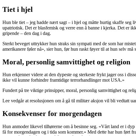
Tiet i hjel
Hun ble tiet – jeg hadde nært sagt – i hjel og måtte hurtig skaffe seg
upatriotisk. Det er blasfemisk og verre enn å banne i kjerka. Det er 
gripende – den dag i dag.
Sterkt beveget uttrykker hun straks sin sympati med de som har mistet 
amerikanere føler nå», sier hun, før hun raskt føyer til at hun selv 
Moral, personlig samvittighet og religion
Hun erkjenner videre at den dypeste og sterkeste frykt jager oss i disse
ikke vil kunne forhindre framtidige terrorhandlinger mot USA.»
Fundert på tre viktige prinsipper, moral, personlig samvittighet og relig
Lee vedgår at resolusjonen om å gå til militær aksjon vil bli vedtatt ua
Konsekvenser for morgendagen
Hun anmoder likevel tilhørerne om å besinne seg. «Vårt land er i dyp s
få for morgendagen og i tida som kommer.» Med dette har hun ført fr