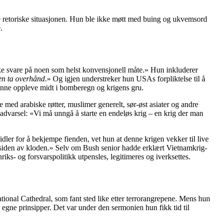
le retoriske situasjonen. Hun ble ikke møtt med buing og ukvemsord
.
ke svare på noen som helst konvensjonell måte.» Hun inkluderer
ten ta overhånd
.» Og igjen understreker hun USAs forpliktelse til å
kunne oppleve midt i bomberegn og krigens gru.
med arabiske røtter, muslimer generelt, sør-øst asiater og andre
 advarsel: «Vi må unngå å starte en endeløs krig – en krig der man
ler for å bekjempe fienden, vet hun at denne krigen vekker til live
re siden av kloden.» Selv om Bush senior hadde erklært Vietnamkrig-
riks- og forsvarspolitikk utpensles, legitimeres og iverksettes.
ational Cathedral, som fant sted like etter terrorangrepene. Mens hun
r egne prinsipper. Det var under den sermonien hun fikk tid til