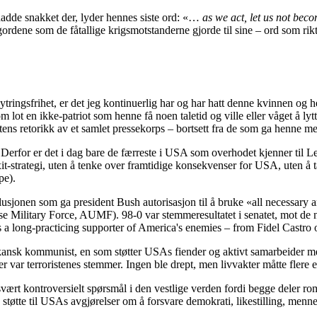
adde snakket der, lyder hennes siste ord: «…
as we act, let us not beco
gordene som de fåtallige krigsmotstanderne gjorde til sine – ord som rik
ringsfrihet, er det jeg kontinuerlig har og har hatt denne kvinnen og he
som lot en ikke-patriot som henne få noen taletid og ville eller våget å 
ens retorikk av et samlet pressekorps – bortsett fra de som ga henne mer
. Derfor er det i dag bare de færreste i USA som overhodet kjenner til 
it-strategi, uten å tenke over framtidige konsekvenser for USA, uten å 
pe).
lusjonen som ga president Bush autorisasjon til å bruke «all necessary
se Military Force, AUMF). 98-0 var stemmeresultatet i senatet, mot d
is a long-practicing supporter of America's enemies – from Fidel Castr
ansk kommunist, en som støtter USAs fiender og aktivt samarbeider med
ar terroristenes stemmer. Ingen ble drept, men livvakter måtte flere enn
g svært kontroversielt spørsmål i den vestlige verden fordi begge deler 
tøtte til USAs avgjørelser om å forsvare demokrati, likestilling, mennesk