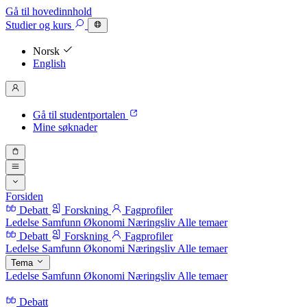
Gå til hovedinnhold
Studier
og kurs
Norsk
English
Gå til studentportalen
Mine søknader
Forsiden
Debatt
Forskning
Fagprofiler
Ledelse
Samfunn
Økonomi
Næringsliv
Alle temaer
Debatt
Forskning
Fagprofiler
Ledelse
Samfunn
Økonomi
Næringsliv
Alle temaer
Tema
Ledelse
Samfunn
Økonomi
Næringsliv
Alle temaer
Debatt