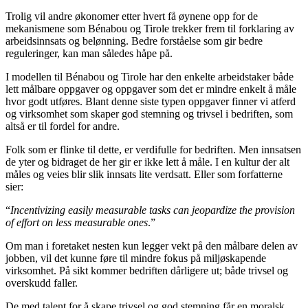
Trolig vil andre økonomer etter hvert få øynene opp for de
mekanismene som Bénabou og Tirole trekker frem til forklaring av
arbeidsinnsats og belønning. Bedre forståelse som gir bedre
reguleringer, kan man således håpe på.
I modellen til Bénabou og Tirole har den enkelte arbeidstaker både
lett målbare oppgaver og oppgaver som det er mindre enkelt å måle
hvor godt utføres. Blant denne siste typen oppgaver finner vi atferd
og virksomhet som skaper god stemning og trivsel i bedriften, som
altså er til fordel for andre.
Folk som er flinke til dette, er verdifulle for bedriften. Men innsatsen
de yter og bidraget de her gir er ikke lett å måle. I en kultur der alt
måles og veies blir slik innsats lite verdsatt. Eller som forfatterne
sier:
“
Incentivizing easily measurable tasks can jeopardize the provision
of effort on less measurable ones
.”
Om man i foretaket nesten kun legger vekt på den målbare delen av
jobben, vil det kunne føre til mindre fokus på miljøskapende
virksomhet. På sikt kommer bedriften dårligere ut; både trivsel og
overskudd faller.
De med talent for å skape trivsel og god stemning får en moralsk