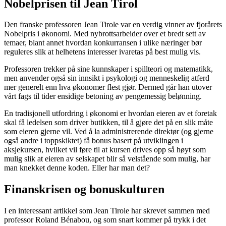
Nobelprisen til Jean Tirol
Den franske professoren Jean Tirole var en verdig vinner av fjorårets
Nobelpris i økonomi. Med nybrottsarbeider over et bredt sett av
temaer, blant annet hvordan konkurransen i ulike næringer bør
reguleres slik at helhetens interesser ivaretas på best mulig vis.
Professoren trekker på sine kunnskaper i spillteori og matematikk,
men anvender også sin innsikt i psykologi og menneskelig atferd
mer generelt enn hva økonomer flest gjør. Dermed går han utover
vårt fags til tider ensidige betoning av pengemessig belønning.
En tradisjonell utfordring i økonomi er hvordan eieren av et foretak
skal få ledelsen som driver butikken, til å gjøre det på en slik måte
som eieren gjerne vil. Ved å la administrerende direktør (og gjerne
også andre i toppskiktet) få bonus basert på utviklingen i
aksjekursen, hvilket vil føre til at kursen drives opp så høyt som
mulig slik at eieren av selskapet blir så velstående som mulig, har
man knekket denne koden. Eller har man det?
Finanskrisen og bonuskulturen
I en interessant artikkel som Jean Tirole har skrevet sammen med
professor Roland Bénabou, og som snart kommer på trykk i det