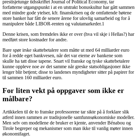
prestisjetunge tidsskriftet Journal of Political Economy, tar
forfatterne utgangspunkt i at en utstrakt bonuskultur har gått sammen
med mindre gode ytelser, kfr. finanskrisen og de omfattende bøtene
store banker har fått de senere årene for ulovlig samarbeid og for å
manipulere både LIBOR-renten og valutamarkeder.1
Denne krisen, som fremdeles ikke er over (hva vil skje i Hellas?) har
medført store kostnader for andre.
Bare spør irske skattebetalere som måtte ut med 64 milliarder euro
for å redde eget bankvesen, når det var eierne av bankene som
skulle ha tatt disse tapene. Snart vil franske og tyske skattebetalere
kunne oppleve noe av det samme når greske statsobligasjoner ikke
lenger blir betjent; disse to landenes myndigheter sitter på papirer for
til sammen 160 milliarder euro.
For liten vekt på oppgaver som ikke er
målbare?
Artikkelen til de to franske professorene tar sikte på å forklare slik
atferd innen rammen av tradisjonelle samfunnsøkonomiske modeller.
Men selv om modellene de bruker er kjente, anvender Bénabou og
Tirole begreper og mekanismer som man ikke til vanlig møter innen
økonomifaget.