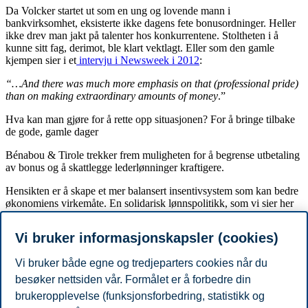
Da Volcker startet ut som en ung og lovende mann i
bankvirksomhet, eksisterte ikke dagens fete bonusordninger. Heller
ikke drev man jakt på talenter hos konkurrentene. Stoltheten i å
kunne sitt fag, derimot, ble klart vektlagt. Eller som den gamle
kjempen sier i et
intervju i Newsweek i 2012
:
“…And there was much more emphasis on that (professional pride)
than on making extraordinary amounts of money
.”
Hva kan man gjøre for å rette opp situasjonen? For å bringe tilbake
de gode, gamle dager
Bénabou & Tirole trekker frem muligheten for å begrense utbetaling
av bonus og å skattlegge lederlønninger kraftigere.
Hensikten er å skape et mer balansert insentivsystem som kan bedre
økonomiens virkemåte. En solidarisk lønnspolitikk, som vi sier her
til lands.
Vi bruker informasjonskapsler (cookies)
Referanse:
Artikkelen er publisert i Arne Jon Isachsens månedsbrev nr. 6 - 2015
Vi bruker både egne og tredjeparters cookies når du
med overskriften "Bonuskulturen".
besøker nettsiden vår. Formålet er å forbedre din
brukeropplevelse (funksjonsforbedring, statistikk og
Karriere og arbeidsliv