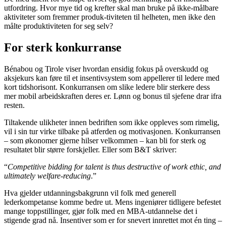
utfordring. Hvor mye tid og krefter skal man bruke på ikke-målbare
aktiviteter som fremmer produk-tiviteten til helheten, men ikke den
målte produktiviteten for seg selv?
For sterk konkurranse
Bénabou og Tirole viser hvordan ensidig fokus på overskudd og
aksjekurs kan føre til et insentivsystem som appellerer til ledere med
kort tidshorisont. Konkurransen om slike ledere blir sterkere dess
mer mobil arbeidskraften deres er. Lønn og bonus til sjefene drar ifra
resten.
Tiltakende ulikheter innen bedriften som ikke oppleves som rimelig,
vil i sin tur virke tilbake på atferden og motivasjonen. Konkurransen
– som økonomer gjerne hilser velkommen – kan bli for sterk og
resultatet blir større forskjeller. Eller som B&T skriver:
“
Competitive bidding for talent is thus destructive of work ethic, and
ultimately welfare-reducing
.”
Hva gjelder utdanningsbakgrunn vil folk med generell
lederkompetanse komme bedre ut. Mens ingeniører tidligere befestet
mange toppstillinger, gjør folk med en MBA-utdannelse det i
stigende grad nå. Insentiver som er for snevert innrettet mot én ting –