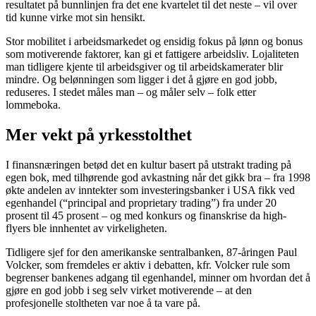
resultatet på bunnlinjen fra det ene kvartelet til det neste – vil over
tid kunne virke mot sin hensikt.
Stor mobilitet i arbeidsmarkedet og ensidig fokus på lønn og bonus
som motiverende faktorer, kan gi et fattigere arbeidsliv. Lojaliteten
man tidligere kjente til arbeidsgiver og til arbeidskamerater blir
mindre. Og belønningen som ligger i det å gjøre en god jobb,
reduseres. I stedet måles man – og måler selv – folk etter
lommeboka.
Mer vekt på yrkesstolthet
I finansnæringen betød det en kultur basert på utstrakt trading på
egen bok, med tilhørende god avkastning når det gikk bra – fra 1998
økte andelen av inntekter som investeringsbanker i USA fikk ved
egenhandel (“principal and proprietary trading”) fra under 20
prosent til 45 prosent – og med konkurs og finanskrise da high-
flyers ble innhentet av virkeligheten.
Tidligere sjef for den amerikanske sentralbanken, 87-åringen Paul
Volcker, som fremdeles er aktiv i debatten, kfr. Volcker rule som
begrenser bankenes adgang til egenhandel, minner om hvordan det å
gjøre en god jobb i seg selv virket motiverende – at den
profesjonelle stoltheten var noe å ta vare på.