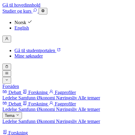
Gå til hovedinnhold
Studier
og kurs
Norsk
English
Gå til studentportalen
Mine søknader
Forsiden
Debatt
Forskning
Fagprofiler
Ledelse
Samfunn
Økonomi
Næringsliv
Alle temaer
Debatt
Forskning
Fagprofiler
Ledelse
Samfunn
Økonomi
Næringsliv
Alle temaer
Tema
Ledelse
Samfunn
Økonomi
Næringsliv
Alle temaer
Forskning