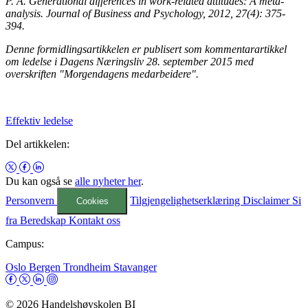
P. A. Generational differences in work-related attitudes: A meta-
analysis. Journal of Business and Psychology, 2012, 27(4): 375-
394.
Denne formidlingsartikkelen er publisert som kommentarartikkel
om ledelse i Dagens Næringsliv 28. september 2015 med
overskriften "Morgendagens medarbeidere".
Effektiv ledelse
Del artikkelen:
Du kan også se
alle nyheter her
.
Personvern
Tilgjengelighetserklæring
Disclaimer
Si
Cookies
fra
Beredskap
Kontakt oss
Campus:
Oslo
Bergen
Trondheim
Stavanger
© 2026 Handelshøyskolen BI