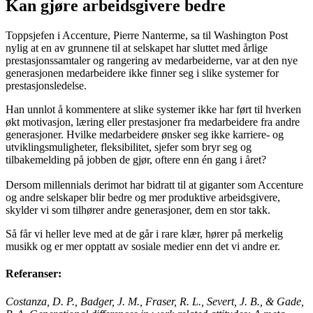
Kan gjøre arbeidsgivere bedre
Toppsjefen i Accenture, Pierre Nanterme, sa til Washington Post
nylig at en av grunnene til at selskapet har sluttet med årlige
prestasjonssamtaler og rangering av medarbeiderne, var at den nye
generasjonen medarbeidere ikke finner seg i slike systemer for
prestasjonsledelse.
Han unnlot å kommentere at slike systemer ikke har ført til hverken
økt motivasjon, læring eller prestasjoner fra medarbeidere fra andre
generasjoner. Hvilke medarbeidere ønsker seg ikke karriere- og
utviklingsmuligheter, fleksibilitet, sjefer som bryr seg og
tilbakemelding på jobben de gjør, oftere enn én gang i året?
Dersom millennials derimot har bidratt til at giganter som Accenture
og andre selskaper blir bedre og mer produktive arbeidsgivere,
skylder vi som tilhører andre generasjoner, dem en stor takk.
Så får vi heller leve med at de går i rare klær, hører på merkelig
musikk og er mer opptatt av sosiale medier enn det vi andre er.
Referanser:
Costanza, D. P., Badger, J. M., Fraser, R. L., Severt, J. B., & Gade,