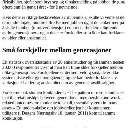
fleksibilitet, sjefer som bryr seg og tilbakemelding på jobben de gjør,
oftere enn én gang i året - for å nevne noe.
Hvis dette er riktige beskrivelser av millennials, skulle vi vente at de
er mindre lojale, mindre tilfredse med jobben og at de tenker mer på
å slutte i jobben (turnoverintensjon) enn medarbeidere tilhørende
andre generasjoner - og at dette er forskjeller som ikke kan forklares
av alder eller ansiennitet.
Små forskjeller mellom generasjoner
En statistisk oversiktsstudie av 20 enkeltstudier og tilsammen nesten
20.000 respondenter viser at man kan finne slike forskjeller mellom
ulike generasjoner. Forskjellene er derimot veldig små, de er ikke
systematiske eller gjennomgående, og de kan bedre forklares av
variasjoner i alder og ansiennitet enn av generasjonstilhørighet.
Forskerne bak studien konkluderer: «The pattern of results indicates
that the relationships between generational membership and work-
related outcomes are moderate to small, essentially zero in many
cases.» En undersøkelse om jobbverdier jeg har kommentert
tidligere (i Dagens Næringsliv 18. januar, 2011) kom til samme
konklusjon.