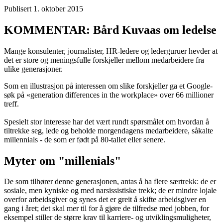
Publisert 1. oktober 2015
KOMMENTAR: Bård Kuvaas om ledelse
Mange konsulenter, journalister, HR-ledere og lederguruer hevder at
det er store og meningsfulle forskjeller mellom medarbeidere fra
ulike generasjoner.
Som en illustrasjon på interessen om slike forskjeller ga et Google-
søk på «generation differences in the workplace» over 66 millioner
treff.
Spesielt stor interesse har det vært rundt spørsmålet om hvordan å
tiltrekke seg, lede og beholde morgendagens medarbeidere, såkalte
millennials - de som er født på 80-tallet eller senere.
Myter om "millenials"
De som tilhører denne generasjonen, antas å ha flere særtrekk: de er
sosiale, men kyniske og med narsissistiske trekk; de er mindre lojale
overfor arbeidsgiver og synes det er greit å skifte arbeidsgiver en
gang i året; det skal mer til for å gjøre de tilfredse med jobben, for
eksempel stiller de større krav til karriere- og utviklingsmuligheter,