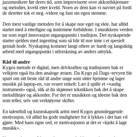
jazzmusikere før deres tid, som improviserte over akkordskjemaer
og melodier, kveld etter kveld. Noen av dem kan vi navnet på fordi
de deretter tok et steg -videre og fant sin egen stemme.
Den mest vanlige metoden for å skape noe eget og ekte, har alltid
startet med å etterligne og innlemme forbildene. I musikkens verden
tar som regel innovasjon utgangspunkt i tradisjon. Det nyskapende
starter sjelden med ingenting som så blir til noe inne i et spesielt
genialt hode. Nyskaping kommer langt oftere av hardt og langsiktig
arbeid med utgangspunkt i utforskning av andres uttrykk.
Råd til andre
Kygos metode er digital, men drivkraften og tradisjonen bak er
velkjent også fra den analoge æraen. Da Kygo på Dags¬revyen ble
spurt om sitt beste råd til andre unge som sitter hjemme og lager
musikk på laptop-en, var svaret enkelt: Lær å spille et «vanlig
instrument» også, slik at du skjønner teknikken bak det å skape
melodilinjer og akkorder. For det er musikken og ideene bak den
som teller, selv om verktøyene skifter.
En talentfull og kunnskapsrik artist med Kygos grunnleggende
motivasjon, vil alltid ha gode muligheter for å lykkes i det han vil
gjøre: Med hans egne ord, er motivasjonen at det er «kjekt å lage
musikk».