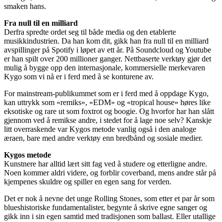
smaken hans.
Fra null til en milliard
Derfra spredte ordet seg til både media og den etablerte
musikkindustrien. Da han kom dit, gikk han fra null til en milliard
avspillinger på Spotify i løpet av ett år. På Soundcloud og Youtube
er han spilt over 200 millioner ganger. Nettbaserte verktøy gjør det
mulig å bygge opp den internasjonale, kommersielle merkevaren
Kygo som vi nå er i ferd med å se konturene av.
For mainstream-publikummet som er i ferd med å oppdage Kygo,
kan uttrykk som «remiks», «EDM» og «tropical house» høres like
eksotiske og rare ut som foxtrot og boogie. Og hvorfor har han slått
gjennom ved å remikse andre, i stedet for å lage noe selv? Kanskje
litt overraskende var Kygos metode vanlig også i den analoge
æraen, bare med andre verktøy enn bredbånd og sosiale medier.
Kygos metode
Kunstnere har alltid lært sitt fag ved å studere og etterligne andre.
Noen kommer aldri videre, og forblir coverband, mens andre står på
kjempenes skuldre og spiller en egen sang for verden.
Det er nok å nevne det unge Rolling Stones, som etter et par år som
blueshistoriske fundamentalister, begynte å skrive egne sanger og
gikk inn i sin egen samtid med tradisjonen som ballast. Eller utallige