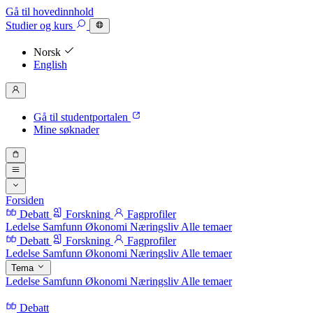
Gå til hovedinnhold
Studier
og kurs
Norsk
English
Gå til studentportalen
Mine søknader
Forsiden
Debatt
Forskning
Fagprofiler
Ledelse
Samfunn
Økonomi
Næringsliv
Alle temaer
Debatt
Forskning
Fagprofiler
Ledelse
Samfunn
Økonomi
Næringsliv
Alle temaer
Tema
Ledelse
Samfunn
Økonomi
Næringsliv
Alle temaer
Debatt