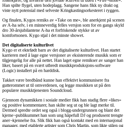
folkekjære, og inviterte den joviale Kurt-en til duett i «Fire¬stone».
Han spilte flygel, uten hodeplagg. Sangene hans fikk ny drakt og
viste nytt potensial med selveste Kringkastingsorkesteret i ryggen.
Og finalen, Kygos remiks av «Take on me», ble anerkjent på scenen
av A-ha selv, i en minneverdig felles versjon som for en gangs skyld
dro 30-årsjubilantene A-ha et forfriskende stykke ut av
komfortsonen. Kygo stjal i det minste showet.
Det digitaliserte kulturlivet
Kygo er et ektefødt barn av det digitaliserte kulturlivet. Han startet
karrieren med å lage egne versjoner av eksisterende musikk som er
tilgjengelig for alle på nettet. Han laget egne remikser av sanger han
liker, basert på en svært utbredt musikkproduksjons-software
(Logic) installert på en harddisk.
Takket være bredbånd kunne han effektivt kommunisere fra
gutterommet ut til omverdenen, og legge musikken ut på den
populære musikktjenesten Soundcloud.
Gjennom dynamikken i sosiale medier fikk han stadig flere «likes»
og positive kommentarer, han skilte seg ut og ble lagt merke til.
Dermed spredte ordet seg også i blogg-undergrunnen og blant det
kjerne¬publikummet han som ung håpefull DJ og produsent trengte
aner¬kjennelse fra. Slik fikk han også kontakt med en internasjonal
manager, med etablerte artister som Chris Martin, som likte stilen og