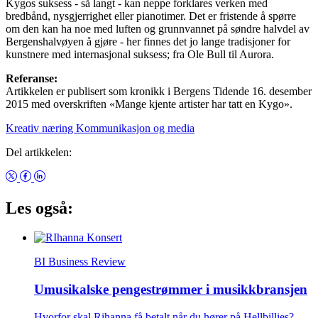
Kygos suksess - så langt - kan neppe forklares verken med
bredbånd, nysgjerrighet eller pianotimer. Det er fristende å spørre
om den kan ha noe med luften og grunnvannet på søndre halvdel av
Bergenshalvøyen å gjøre - her finnes det jo lange tradisjoner for
kunstnere med internasjonal suksess; fra Ole Bull til Aurora.
Referanse:
Artikkelen er publisert som kronikk i Bergens Tidende 16. desember
2015 med overskriften «Mange kjente artister har tatt en Kygo».
Kreativ næring
Kommunikasjon og media
Del artikkelen:
Les også:
BI Business Review
Umusikalske pengestrømmer i musikkbransjen
Hvorfor skal Rihanna få betalt når du hører på Hellbillies?,