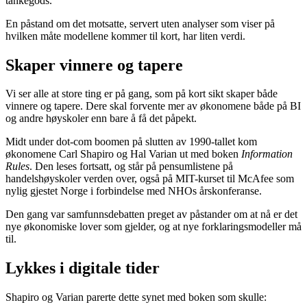
tankegods.
En påstand om det motsatte, servert uten analyser som viser på
hvilken måte modellene kommer til kort, har liten verdi.
Skaper vinnere og tapere
Vi ser alle at store ting er på gang, som på kort sikt skaper både
vinnere og tapere. Dere skal forvente mer av økonomene både på BI
og andre høyskoler enn bare å få det påpekt.
Midt under dot-com boomen på slutten av 1990-tallet kom
økonomene Carl Shapiro og Hal Varian ut med boken
Information
Rules
. Den leses fortsatt, og står på pensumlistene på
handelshøyskoler verden over, også på MIT-kurset til McAfee som
nylig gjestet Norge i forbindelse med NHOs årskonferanse.
Den gang var samfunnsdebatten preget av påstander om at nå er det
nye økonomiske lover som gjelder, og at nye forklaringsmodeller må
til.
Lykkes i digitale tider
Shapiro og Varian parerte dette synet med boken som skulle: