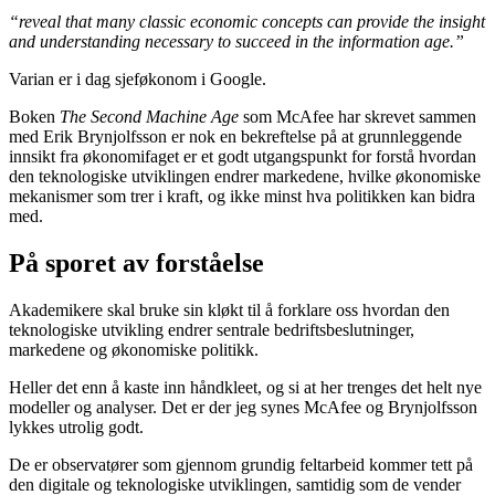
“reveal that many classic economic concepts can provide the insight
and understanding necessary to succeed in the information age.”
Varian er i dag sjeføkonom i Google.
Boken
The Second Machine Age
som McAfee har skrevet sammen
med Erik Brynjolfsson er nok en bekreftelse på at grunnleggende
innsikt fra økonomifaget er et godt utgangspunkt for forstå hvordan
den teknologiske utviklingen endrer markedene, hvilke økonomiske
mekanismer som trer i kraft, og ikke minst hva politikken kan bidra
med.
På sporet av forståelse
Akademikere skal bruke sin kløkt til å forklare oss hvordan den
teknologiske utvikling endrer sentrale bedriftsbeslutninger,
markedene og økonomiske politikk.
Heller det enn å kaste inn håndkleet, og si at her trenges det helt nye
modeller og analyser. Det er der jeg synes McAfee og Brynjolfsson
lykkes utrolig godt.
De er observatører som gjennom grundig feltarbeid kommer tett på
den digitale og teknologiske utviklingen, samtidig som de vender