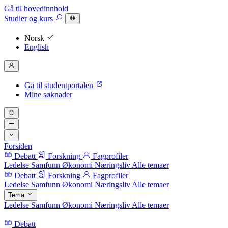
Gå til hovedinnhold
Studier
og kurs
Norsk
English
Gå til studentportalen
Mine søknader
Forsiden
Debatt
Forskning
Fagprofiler
Ledelse
Samfunn
Økonomi
Næringsliv
Alle temaer
Debatt
Forskning
Fagprofiler
Ledelse
Samfunn
Økonomi
Næringsliv
Alle temaer
Tema
Ledelse
Samfunn
Økonomi
Næringsliv
Alle temaer
Debatt