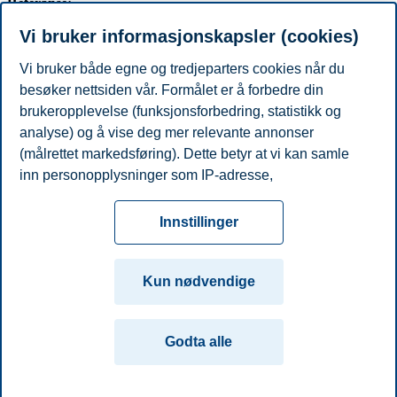
Referanse:
Vi bruker informasjonskapsler (cookies)
Artikkelen er publisert som
bloggpost på Dag Morten Dalens blogg
«Økonomiprofessoren» 30. januar 2016
.
Vi bruker både egne og tredjeparters cookies når du
besøker nettsiden vår. Formålet er å forbedre din
brukeropplevelse (funksjonsforbedring, statistikk og
Samfunnsøkonomi
analyse) og å vise deg mer relevante annonser
Del artikkelen:
(målrettet markedsføring). Dette betyr at vi kan samle
inn personopplysninger som IP-adresse,
Du kan også se
alle nyheter her
.
nettleseraktivitet, lokasjon og brukerpreferanser. Utover
Personvern
Tilgjengelighetserklæring
Disclaimer
Si
cookies som er nødvendige for at nettsiden skal
Cookies
Innstillinger
fungere, kan du enten godta alle eller tilpasse ditt
fra
Beredskap
Kontakt oss
samtykke ved å endre innstillinger.
Campus:
Kun nødvendige
Les mer om våre informasjonskapsler, hvilke
Oslo
Bergen
Trondheim
Stavanger
opplysninger vi samler inn og formålene i innstillinger
Godta alle
for informasjonskapsler. Du kan når som helst endre
© 2026 Handelshøyskolen BI
eller trekke tilbake ditt samtykke i innstillingene ved å
klikke på «Cookies» nederst på nettsiden vår.