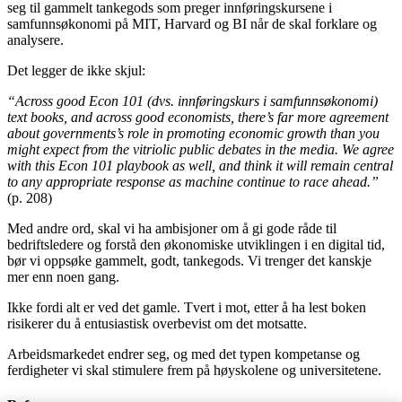
seg til gammelt tankegods som preger innføringskursene i
samfunnsøkonomi på MIT, Harvard og BI når de skal forklare og
analysere.
Det legger de ikke skjul:
“Across good Econ 101 (dvs. innføringskurs i samfunnsøkonomi)
text books, and across good economists, there’s far more agreement
about governments’s role in promoting economic growth than you
might expect from the vitriolic public debates in the media. We agree
with this Econ 101 playbook as well, and think it will remain central
to any appropriate response as machine continue to race ahead.”
(p. 208)
Med andre ord, skal vi ha ambisjoner om å gi gode råde til
bedriftsledere og forstå den økonomiske utviklingen i en digital tid,
bør vi oppsøke gammelt, godt, tankegods. Vi trenger det kanskje
mer enn noen gang.
Ikke fordi alt er ved det gamle. Tvert i mot, etter å ha lest boken
risikerer du å entusiastisk overbevist om det motsatte.
Arbeidsmarkedet endrer seg, og med det typen kompetanse og
ferdigheter vi skal stimulere frem på høyskolene og universitetene.