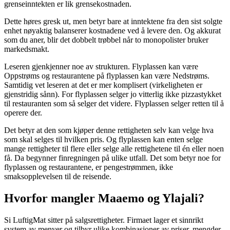
grenseinntekten er lik grensekostnaden.
Dette høres gresk ut, men betyr bare at inntektene fra den sist solgte
enhet nøyaktig balanserer kostnadene ved å levere den. Og akkurat
som du aner, blir det dobbelt trøbbel når to monopolister bruker
markedsmakt.
Leseren gjenkjenner noe av strukturen. Flyplassen kan være
Oppstrøms og restaurantene på flyplassen kan være Nedstrøms.
Samtidig vet leseren at det er mer komplisert (virkeligheten er
gjenstridig sånn). For flyplassen selger jo vitterlig ikke pizzastykket
til restauranten som så selger det videre. Flyplassen selger retten til å
operere der.
Det betyr at den som kjøper denne rettigheten selv kan velge hva
som skal selges til hvilken pris. Og flyplassen kan enten selge
mange rettigheter til flere eller selge alle rettighetene til én eller noen
få. Da begynner finregningen på ulike utfall. Det som betyr noe for
flyplassen og restaurantene, er pengestrømmen, ikke
smaksopplevelsen til de reisende.
Hvorfor mangler Maaemo og Ylajali?
Si LuftigMat sitter på salgsrettigheter. Firmaet lager et sinnrikt
system av menyer og tilbyr ulike kombinasjoner av priser, mengder