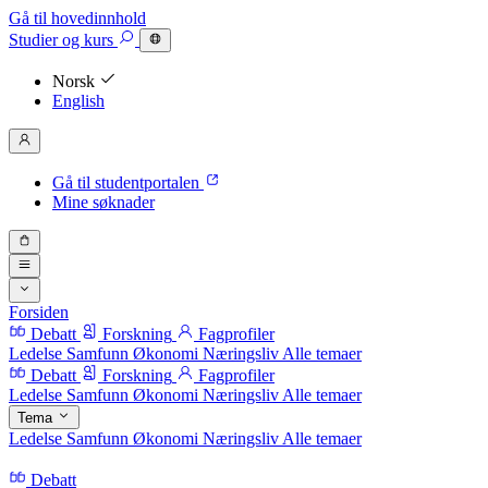
Gå til hovedinnhold
Studier
og kurs
Norsk
English
Gå til studentportalen
Mine søknader
Forsiden
Debatt
Forskning
Fagprofiler
Ledelse
Samfunn
Økonomi
Næringsliv
Alle temaer
Debatt
Forskning
Fagprofiler
Ledelse
Samfunn
Økonomi
Næringsliv
Alle temaer
Tema
Ledelse
Samfunn
Økonomi
Næringsliv
Alle temaer
Debatt