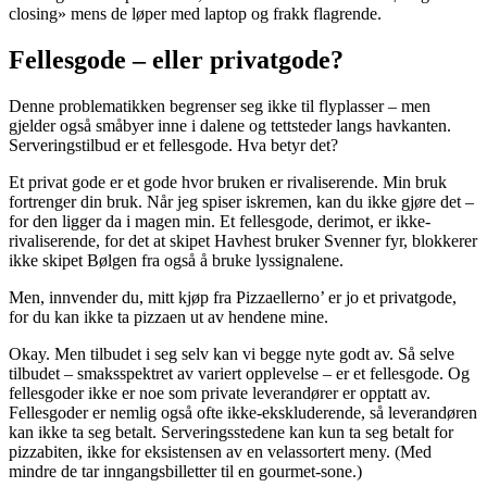
closing» mens de løper med laptop og frakk flagrende.
Fellesgode – eller privatgode?
Denne problematikken begrenser seg ikke til flyplasser – men
gjelder også småbyer inne i dalene og tettsteder langs havkanten.
Serveringstilbud er et fellesgode. Hva betyr det?
Et privat gode er et gode hvor bruken er rivaliserende. Min bruk
fortrenger din bruk. Når jeg spiser iskremen, kan du ikke gjøre det –
for den ligger da i magen min. Et fellesgode, derimot, er ikke-
rivaliserende, for det at skipet Havhest bruker Svenner fyr, blokkerer
ikke skipet Bølgen fra også å bruke lyssignalene.
Men, innvender du, mitt kjøp fra Pizzaellerno’ er jo et privatgode,
for du kan ikke ta pizzaen ut av hendene mine.
Okay. Men tilbudet i seg selv kan vi begge nyte godt av. Så selve
tilbudet – smaksspektret av variert opplevelse – er et fellesgode. Og
fellesgoder ikke er noe som private leverandører er opptatt av.
Fellesgoder er nemlig også ofte ikke-ekskluderende, så leverandøren
kan ikke ta seg betalt. Serveringsstedene kan kun ta seg betalt for
pizzabiten, ikke for eksistensen av en velassortert meny. (Med
mindre de tar inngangsbilletter til en gourmet-sone.)