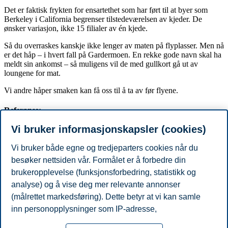
Det er faktisk frykten for ensartethet som har ført til at byer som
Berkeley i California begrenser tilstedeværelsen av kjeder. De
ønsker variasjon, ikke 15 filialer av én kjede.
Så du overraskes kanskje ikke lenger av maten på flyplasser. Men nå
er det håp – i hvert fall på Gardermoen. En rekke gode navn skal ha
meldt sin ankomst – så muligens vil de med gullkort gå ut av
loungene for mat.
Vi andre håper smaken kan få oss til å ta av før flyene.
Referanse:
Vi bruker informasjonskapsler (cookies)
Artikkelen er publisert som kommentarartikkel i Aftenposten 14.
februar 2016 under vignetten "Ukeslutt".
Vi bruker både egne og tredjeparters cookies når du
besøker nettsiden vår. Formålet er å forbedre din
brukeropplevelse (funksjonsforbedring, statistikk og
Samfunnsøkonomi
analyse) og å vise deg mer relevante annonser
Del artikkelen:
(målrettet markedsføring). Dette betyr at vi kan samle
inn personopplysninger som IP-adresse,
Du kan også se
alle nyheter her
.
nettleseraktivitet, lokasjon og brukerpreferanser. Utover