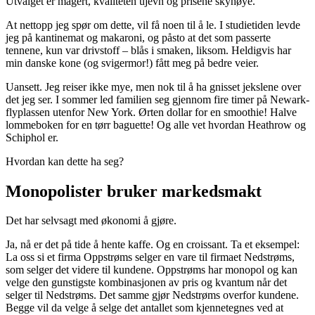
Utvalget er magert, kvaliteten ujevn og prisene skyhøye.
At nettopp jeg spør om dette, vil få noen til å le. I studietiden levde
jeg på kantinemat og makaroni, og påsto at det som passerte
tennene, kun var drivstoff – blås i smaken, liksom. Heldigvis har
min danske kone (og svigermor!) fått meg på bedre veier.
Uansett. Jeg reiser ikke mye, men nok til å ha gnisset jekslene over
det jeg ser. I sommer led familien seg gjennom fire timer på Newark-
flyplassen utenfor New York. Ørten dollar for en smoothie! Halve
lommeboken for en tørr baguette! Og alle vet hvordan Heathrow og
Schiphol er.
Hvordan kan dette ha seg?
Monopolister bruker markedsmakt
Det har selvsagt med økonomi å gjøre.
Ja, nå er det på tide å hente kaffe. Og en croissant. Ta et eksempel:
La oss si et firma Oppstrøms selger en vare til firmaet Nedstrøms,
som selger det videre til kundene. Oppstrøms har monopol og kan
velge den gunstigste kombinasjonen av pris og kvantum når det
selger til Nedstrøms. Det samme gjør Nedstrøms overfor kundene.
Begge vil da velge å selge det antallet som kjennetegnes ved at