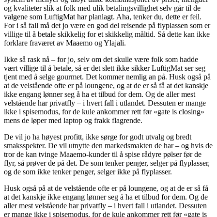
og kvaliteter slik at folk med ulik betalingsvillighet selv går til de
valgene som LuftigMat har planlagt. Aha, tenker du, dette er feil.
For i så fall må det jo være en god del reisende på flyplassen som er
villige til å betale skikkelig for et skikkelig måltid. Så dette kan ikke
forklare fraværet av Maaemo og Ylajali.
Ikke så rask nå – for jo, selv om det skulle være folk som hadde
vært villige til å betale, så er det slett ikke sikker LuftigMat ser seg
tjent med å selge gourmet. Det kommer nemlig an på. Husk også på
at de velstående ofte er på loungene, og at de er så få at det kanskje
ikke engang lønner seg å ha et tilbud for dem. Og de aller mest
velstående har privatfly – i hvert fall i utlandet. Dessuten er mange
ikke i spisemodus, for de kule ankommer rett før «gate is closing»
mens de løper med laptop og frakk flagrende.
De vil jo ha høyest profitt, ikke sørge for godt utvalg og bredt
smaksspekter. De vil utnytte den markedsmakten de har – og hvis de
tror de kan tvinge Maaemo-kunder til å spise rådyre pølser før de
flyr, så prøver de på det. De som tenker penger, selger på flyplasser,
og de som ikke tenker penger, selger ikke på flyplasser.
Husk også på at de velstående ofte er på loungene, og at de er så få
at det kanskje ikke engang lønner seg å ha et tilbud for dem. Og de
aller mest velstående har privatfly – i hvert fall i utlandet. Dessuten
er mange ikke i spisemodus, for de kule ankommer rett før «gate is