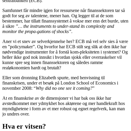
sentralbanken (ECB).
Samfunnet får mindre igjen for ressursene når finanssektoren tar så
godt for seg av talentene, mener han. Og legger til at de som
bestemmer, har tillatt finanssystemet å vokse mer enn det burde, uten
å sikre
”… the instruments to under-stand its complexity and
monitor the propa-gations of shocks”.
Aner vi et snev av selverkjennelse her? ECB må vel selv sies å være
en ”policymaker”. Og hvorfor har ECB stilt seg slik at den ikke har
nødvendige instrumenter for å forstå kom-pleksiteten i systemet? Og
heller ikke god nok innsikt i hvordan sjokk eller overraskelser vil
kunne spre seg innen finanssektoren og således ramme
realøkonomien hardt og brutalt?
Eller som dronning Elizabeth spurte, med henvisning til
finanskrisen, under et besøk på London School of Economics i
november 2008: “
Why did no one see it coming?
”
At en finanskrise av de dimensjoner vi har bak oss ikke har
avstedkommet mer ydmykhet hos aktørene og mer handlekraft hos
myndighetene i form av et mer robust og egnet regelverk, kan man
jo undres over.
Hva er vitsen?