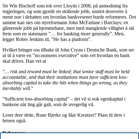
Sir Win Bischoff som tok over Lloyds i 2008, på anmodning fra
regjeringen, og som gjorde en strålende jobb, unnlot dessverre å
mene noe i debatten om hvordan bankvesenet burde reformeres. Det
samme kan sies om styreformann John McFarlane i Barclays; en
glimrende jobb på hjemmebane, men med manglende villighet å stå
frem som en statsmann ”… for banking more generally”. Men,
legger Rober Jenkins til, ”He has a platform”.
Hvilket bringer oss tilbake til John Cryan i Deutsche Bank, som ser
ut til å være en ”no-nonsens executive” som vet hvordan en bank
skal drives. Han vet at
”
… risk and reward must be linked; that senior staff must be held
accountable, and that their institutions must have sufficient loss-
absorbing capital to take the hits when things go wrong, as they
inevitably will.
”
”Sufficient loss-absorbing capital” – det vil si nok egenkapital i
bankene når ting går galt, som de uvegerlig vil.
Leser dere dette, Rune Bjerke og Idar Kreutzer? Plass til dere i
heisen også.
Referanse: