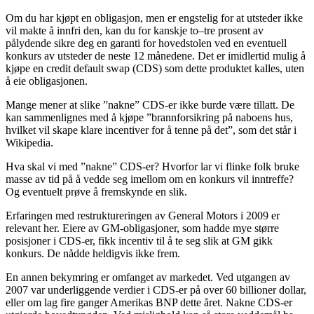
Om du har kjøpt en obligasjon, men er engstelig for at utsteder ikke
vil makte å innfri den, kan du for kanskje to–tre prosent av
pålydende sikre deg en garanti for hovedstolen ved en eventuell
konkurs av utsteder de neste 12 månedene. Det er imidlertid mulig å
kjøpe en credit default swap (CDS) som dette produktet kalles, uten
å eie obligasjonen.
Mange mener at slike ”nakne” CDS-er ikke burde være tillatt. De
kan sammenlignes med å kjøpe ”brannforsikring på naboens hus,
hvilket vil skape klare incentiver for å tenne på det”, som det står i
Wikipedia.
Hva skal vi med ”nakne” CDS-er? Hvorfor lar vi flinke folk bruke
masse av tid på å vedde seg imellom om en konkurs vil inntreffe?
Og eventuelt prøve å fremskynde en slik.
Erfaringen med restruktureringen av General Motors i 2009 er
relevant her. Eiere av GM-obligasjoner, som hadde mye større
posisjoner i CDS-er, fikk incentiv til å te seg slik at GM gikk
konkurs. De nådde heldigvis ikke frem.
En annen bekymring er omfanget av markedet. Ved utgangen av
2007 var underliggende verdier i CDS-er på over 60 billioner dollar,
eller om lag fire ganger Amerikas BNP dette året. Nakne CDS-er