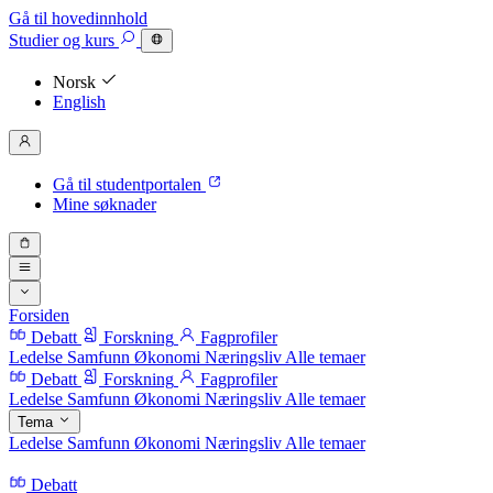
Gå til hovedinnhold
Studier
og kurs
Norsk
English
Gå til studentportalen
Mine søknader
Forsiden
Debatt
Forskning
Fagprofiler
Ledelse
Samfunn
Økonomi
Næringsliv
Alle temaer
Debatt
Forskning
Fagprofiler
Ledelse
Samfunn
Økonomi
Næringsliv
Alle temaer
Tema
Ledelse
Samfunn
Økonomi
Næringsliv
Alle temaer
Debatt