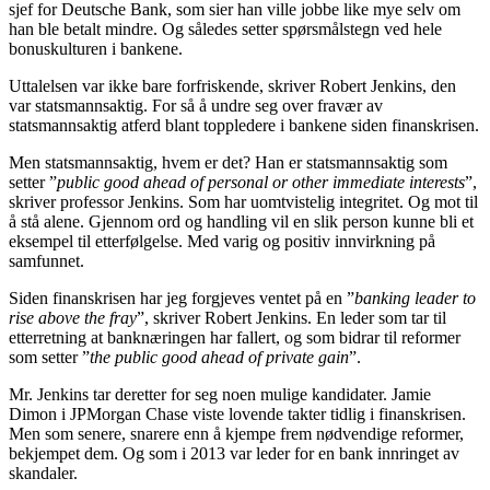
sjef for Deutsche Bank, som sier han ville jobbe like mye selv om
han ble betalt mindre. Og således setter spørsmålstegn ved hele
bonuskulturen i bankene.
Uttalelsen var ikke bare forfriskende, skriver Robert Jenkins, den
var statsmannsaktig. For så å undre seg over fravær av
statsmannsaktig atferd blant toppledere i bankene siden finanskrisen.
Men statsmannsaktig, hvem er det? Han er statsmannsaktig som
setter ”
public good ahead of personal or other immediate interests
”,
skriver professor Jenkins. Som har uomtvistelig integritet. Og mot til
å stå alene. Gjennom ord og handling vil en slik person kunne bli et
eksempel til etterfølgelse. Med varig og positiv innvirkning på
samfunnet.
Siden finanskrisen har jeg forgjeves ventet på en ”
banking leader to
rise above the fray
”, skriver Robert Jenkins. En leder som tar til
etterretning at banknæringen har fallert, og som bidrar til reformer
som setter ”
the public good ahead of private gain
”.
Mr. Jenkins tar deretter for seg noen mulige kandidater. Jamie
Dimon i JPMorgan Chase viste lovende takter tidlig i finanskrisen.
Men som senere, snarere enn å kjempe frem nødvendige reformer,
bekjempet dem. Og som i 2013 var leder for en bank innringet av
skandaler.