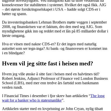
utgjorde hovedtyngden. Ved mislighold kan så store veddemål ha
konsekvenser for stabiliteten i systemet. Hvilket det også fikk. AIG
– det største forsikringsselskapet i USA – hadde solgt CDS-er i
bøtter og spann.
Da investeringsbanken Lehman Brothers møtte veggen i september
2008, og finanskrisen var et faktum, dro den med seg AIG. Som
myndighetene gikk inn og reddet med et lån på 85 milliarder dollar i
første omgang.
Hva er vitsen med nakne CDS-er? Er det ingen med naturlig
autoritet som ser tegn-inga? At bank- og finansvesen er kommet inn
i en blindgate?
Hvem vil jeg sitte fast i heisen med?
Hvem jeg ville ønske å sitte fast i heisen med en halvtimes tid?
Robert Jenkins, Adjunct Professor of Finance ved London Business
School (LBS), med mer enn tredve års fartstid som bankmann
verden rundt.
I Financial Times i desember i fjor skrev han artikkelen “
The long
wait for a banker who is statesmanlike
”.
Artikkelen starter med en lovprisning av John Cryan, nylig tilsatt