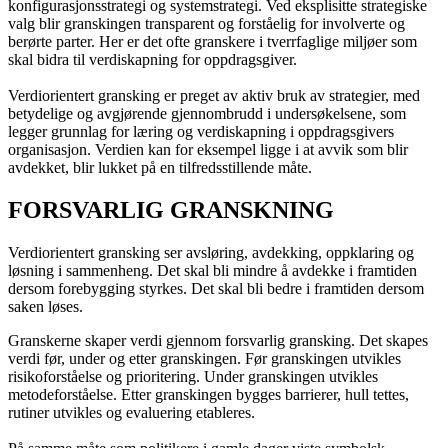
konfigurasjonsstrategi og systemstrategi. Ved eksplisitte strategiske
valg blir granskingen transparent og forståelig for involverte og
berørte parter. Her er det ofte granskere i tverrfaglige miljøer som
skal bidra til verdiskapning for oppdragsgiver.
Verdiorientert gransking er preget av aktiv bruk av strategier, med
betydelige og avgjørende gjennombrudd i undersøkelsene, som
legger grunnlag for læring og verdiskapning i oppdragsgivers
organisasjon. Verdien kan for eksempel ligge i at avvik som blir
avdekket, blir lukket på en tilfredsstillende måte.
FORSVARLIG GRANSKNING
Verdiorientert gransking ser avsløring, avdekking, oppklaring og
løsning i sammenheng. Det skal bli mindre å avdekke i framtiden
dersom forebygging styrkes. Det skal bli bedre i framtiden dersom
saken løses.
Granskerne skaper verdi gjennom forsvarlig gransking. Det skapes
verdi før, under og etter granskingen. Før granskingen utvikles
risikoforståelse og prioritering. Under granskingen utvikles
metodeforståelse. Etter granskingen bygges barrierer, hull tettes,
rutiner utvikles og evaluering etableres.