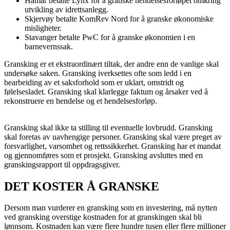
Hamar betalte Lynx for å granske hendelsesforløpet omkring
utvikling av idrettsanlegg.
Skjervøy betalte KomRev Nord for å granske økonomiske
misligheter.
Stavanger betalte PwC for å granske økonomien i en
barnevernssak.
Gransking er et ekstraordinært tiltak, der andre enn de vanlige skal
undersøke saken. Gransking iverksettes ofte som ledd i en
bearbeiding av et saksforhold som er uklart, omstridt og
følelsesladet. Gransking skal klarlegge faktum og årsaker ved å
rekonstruere en hendelse og et hendelsesforløp.
Gransking skal ikke ta stilling til eventuelle lovbrudd. Gransking
skal foretas av uavhengige personer. Gransking skal være preget av
forsvarlighet, varsomhet og rettssikkerhet. Gransking har et mandat
og gjennomføres som et prosjekt. Gransking avsluttes med en
granskingsrapport til oppdragsgiver.
DET KOSTER Å GRANSKE
Dersom man vurderer en gransking som en investering, må nytten
ved gransking overstige kostnaden for at granskingen skal bli
lønnsom. Kostnaden kan være flere hundre tusen eller flere millioner