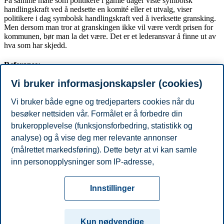
På samme måte som politikere i gamle dager viste symbolsk
handlingskraft ved å nedsette en komité eller et utvalg, viser
politikere i dag symbolsk handlingskraft ved å iverksette gransking.
Men dersom man tror at granskingen ikke vil være verdt prisen for
kommunen, bør man la det være. Det er et lederansvar å finne ut av
hva som har skjedd.
Referanse:
Vi bruker informasjonskapsler (cookies)
Artikkelen er publisert som kronikk i Kommunal Rapport 16. juni
2016.
Vi bruker både egne og tredjeparters cookies når du
besøker nettsiden vår. Formålet er å forbedre din
brukeropplevelse (funksjonsforbedring, statistikk og
Finans
analyse) og å vise deg mer relevante annonser
Del artikkelen:
(målrettet markedsføring). Dette betyr at vi kan samle
inn personopplysninger som IP-adresse,
Du kan også se
alle nyheter her
.
nettleseraktivitet, lokasjon og brukerpreferanser. Utover
Personvern
Tilgjengelighetserklæring
Disclaimer
Si
cookies som er nødvendige for at nettsiden skal
Cookies
Innstillinger
fungere, kan du enten godta alle eller tilpasse ditt
fra
Beredskap
Kontakt oss
samtykke ved å endre innstillinger.
Campus:
Kun nødvendige