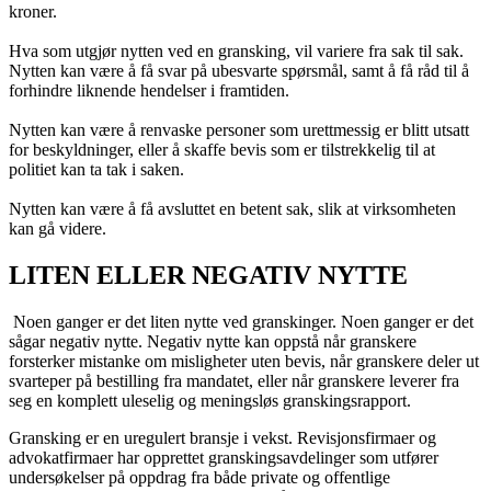
kroner.
Hva som utgjør nytten ved en gransking, vil variere fra sak til sak.
Nytten kan være å få svar på ubesvarte spørsmål, samt å få råd til å
forhindre liknende hendelser i framtiden.
Nytten kan være å renvaske personer som urettmessig er blitt utsatt
for beskyldninger, eller å skaffe bevis som er tilstrekkelig til at
politiet kan ta tak i saken.
Nytten kan være å få avsluttet en betent sak, slik at virksomheten
kan gå videre.
LITEN ELLER NEGATIV NYTTE
Noen ganger er det liten nytte ved granskinger. Noen ganger er det
sågar negativ nytte. Negativ nytte kan oppstå når granskere
forsterker mistanke om misligheter uten bevis, når granskere deler ut
svarteper på bestilling fra mandatet, eller når granskere leverer fra
seg en komplett uleselig og meningsløs granskingsrapport.
Gransking er en uregulert bransje i vekst. Revisjonsfirmaer og
advokatfirmaer har opprettet granskingsavdelinger som utfører
undersøkelser på oppdrag fra både private og offentlige