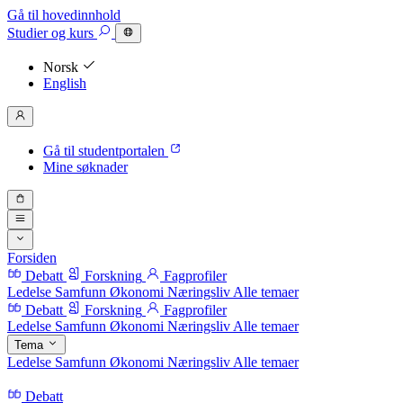
Gå til hovedinnhold
Studier
og kurs
Norsk
English
Gå til studentportalen
Mine søknader
Forsiden
Debatt
Forskning
Fagprofiler
Ledelse
Samfunn
Økonomi
Næringsliv
Alle temaer
Debatt
Forskning
Fagprofiler
Ledelse
Samfunn
Økonomi
Næringsliv
Alle temaer
Tema
Ledelse
Samfunn
Økonomi
Næringsliv
Alle temaer
Debatt